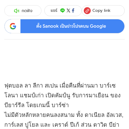
Copy link
แชร์
กดฟัง
ตั้ง Sanook เป็นข่าวโปรดบน Google
ฟุตบอล ลา ลีกา สเปน เมื่อคืนที่ผ่านมา บาร์เซ
โลนา แชมป์เก่า เปิดคัมป์นู รับการมาเยือน ของ
บียาร์รีล โดยเกมนี้ บาร์ซ่า
ไม่มีตัวหลักหลายคนลงสนาม ทั้ง ดาเนียล อัลเวส,
การ์เลส ปูโยล และ เคราด์ ปีเก้ ส่วน ดาวิด บีย่า