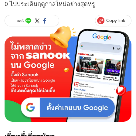
0 ไปประเดิมฤดูกาลใหม่อย่างสุดหรู
Copy link
แชร์