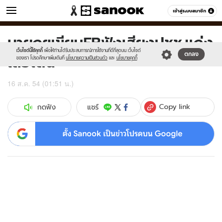
ข่าว
เข้าสู่ระบบสมาชิก
หมวดอื่นๆ
นายกฯเขียนFBฟังเสียงปชช.แก่ง
Sanook
//s.isanook.com/sr/0/images/logo-
600
60
new-
เว็บไซต์นี้ใช้คุกกี้
เพื่อให้ท่านได้รับประสบการณ์การใช้งานที่ดีที่สุดบน เว็บไซต์
เสือเต้น
ตกลง
sanook.png
ของเรา โปรดศึกษาเพิ่มเติมที่
นโยบายความเป็นส่วนตัว
และ
นโยบายคุกกี้
16 ส.ค. 54 (01:51 น.)
Copy link
แชร์
กดฟัง
ตั้ง Sanook เป็นข่าวโปรดบน Google