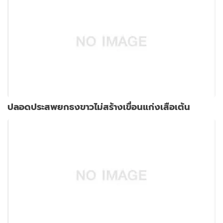
ปลอดประสพยกธงขาวไม่สร้างเขื่อนแก่งเสือเต้น