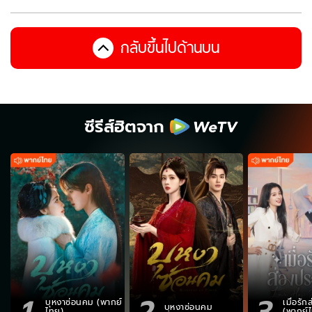
กลับขึ้นไปด้านบน
ซีรีส์ฮิตจาก
1
2
3
บุหงาซ่อนคม (พากย์
เมื่อรั
บุหงาซ่อนคม
ไทย)
(พากย์