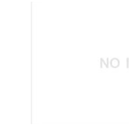
อัปเดตจีน
เช็กข่าวชัวร์
ติดตามสนุกโซเชี
ดาวน์โหลดสนุกแอปฟรี
สงวนลิขสิทธิ์ ©
2569
บริษัท อิมเมจ ฟิวเจอร์ (ประเทศไทย) จำกัด