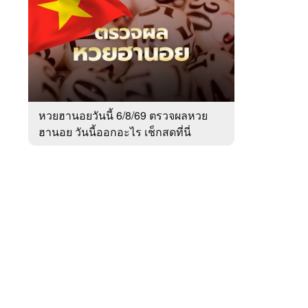
สัปดาห์
ของ
Sanook
ข่าว
 WeTV
หวยฮานอยวันนี้ 6/8/69 ตรวจผลหวย
ฮานอย วันนี้ออกอะไร เช็กสดที่นี่
ติดต่อโฆษณา
tencentthbd
sales@tencent.co.th
รา
ร้องเรียนเนื้อหาไม่เหมาะสม
แนะนำติชม แจ้งปัญหาการใช้งาน