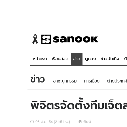
หน้าแรก
เรื่องฮอต
ข่าว
ดูดวง
ข่าวบันเทิง
ก
ข่าว
ข่าว
ดูดวง - 
อาชญากรรม
การเมือง
ต่างประเทศ
เรื่องฮอต
ดูดวง
ข่าว
หวยไทย
พิจิตรจัดตั้งทีมเจ็
ข่าวบันเทิง
สถิติหวยไท
ข่าวกีฬา
หวยลาว
06 ส.ค. 54 (21:51 น.)
พิมพ์
ข่าวเศรษฐกิจ