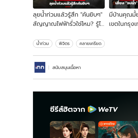
ลุยน้ำท่วมแล้วรู้สึก "คันยิบๆ"
มีบ้านคุณมั้
สัญญาณไฟฟ้ารั่วใช่ไหม? รู้ไว้
เขตในกรุงเ
ก่อนไฟดูด! : เช็กข่าวชัวร์
เสี่ยงสูงต่
ในปี 2050
น้ำท่วม
พิจิตร
คลายเครียด
สนับสนุนเนื้อหา
ซีรีส์ฮิตจาก