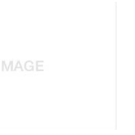
สุขภาพ
ดูทีวี
เที่ยว-กิน
WeTV
Tasteful Thailand
Exclusive
Sanook Choice
นิยาย
ยลได้ที่
ร่วมงานกับเ