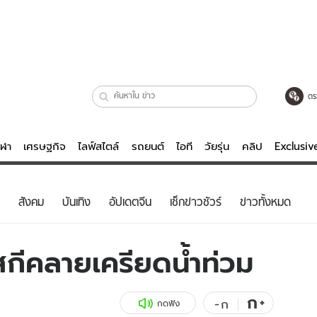
ตร
ีฬา
เศรษฐกิจ
ไลฟ์สไตล์
รถยนต์
ไอที
วัยรุ่น
คลิป
Exclusi
ตรวจหวย
ไลฟ์สไตล์
บันเทิงค
สังคม
บันเทิง
อัปเดตจีน
เช็กข่าวชัวร์
ข่าวทั้งหมด
ผู้หญิง
หนัง-ละคร
ผู้ชาย
เพลง
ตสกีคลายเครียดน้ำท่วม
ย
วัยรุ่น
เกมส์
ไอที
คลิป
ก
+
-
ก
กดฟัง
รถยนต์
พอดแคสต์