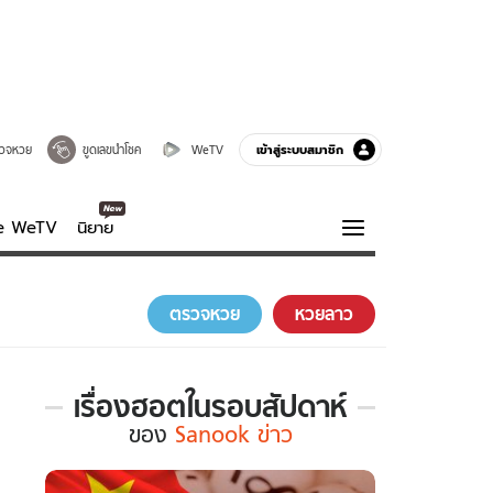
เข้าสู่ระบบสมาชิก
วจหวย
ขูดเลขนำโชค
WeTV
ve WeTV
นิยาย
รบรส
ความรู้รอบตัว
ตรวจหวย
หวยลาว
ฮาวทู
กูรู-รอบรู้
เรื่องฮอตในรอบสัปดาห์
เรื่อง
ของ
Sanook ข่าว
ฮอต
ใน
รอบ