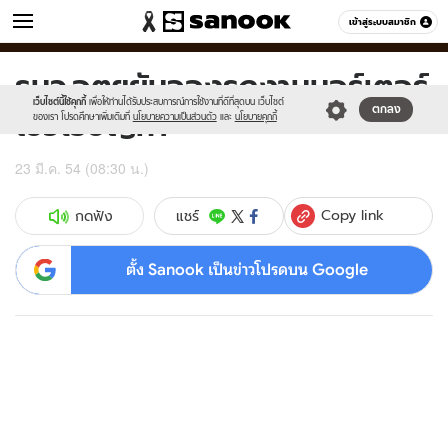
ข่าว
เข้าสู่ระบบสมาชิก
หมวดอื่นๆ
รมว.อุตฯยันจองรถงานมอร์เตอร์
Sanook
//s.isanook.com/sr/0/images/logo-
600
60
new-
เว็บไซต์นี้ใช้คุกกี้
เพื่อให้ท่านได้รับประสบการณ์การใช้งานที่ดีที่สุดบน เว็บไซต์
โชว์ไร้ปัญหา
ตกลง
sanook.png
ของเรา โปรดศึกษาเพิ่มเติมที่
นโยบายความเป็นส่วนตัว
และ
นโยบายคุกกี้
23 มี.ค. 54 (08:30 น.)
Copy link
แชร์
กดฟัง
ตั้ง Sanook เป็นข่าวโปรดบน Google