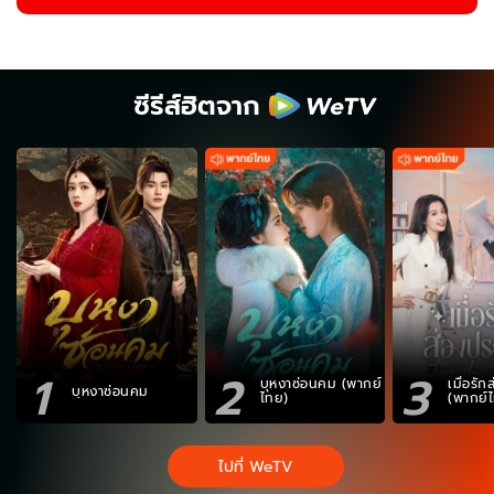
ซีรีส์ฮิตจาก
1
2
3
บุหงาซ่อนคม (พากย์
เมื่อรั
บุหงาซ่อนคม
ไทย)
(พากย์
ไปที่ WeTV