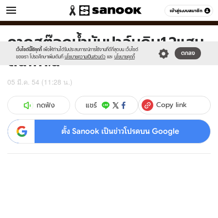
ข่าว
เข้าสู่ระบบสมาชิก
หมวดอื่นๆ
คาดสต๊อกน้ำมันปาล์มดิบ1.2แสน
Sanook
//s.isanook.com/sr/0/images/logo-
600
60
new-
เว็บไซต์นี้ใช้คุกกี้
เพื่อให้ท่านได้รับประสบการณ์การใช้งานที่ดีที่สุดบน เว็บไซต์
ตันพค.นี้
ตกลง
sanook.png
ของเรา โปรดศึกษาเพิ่มเติมที่
นโยบายความเป็นส่วนตัว
และ
นโยบายคุกกี้
05 มี.ค. 54 (11:28 น.)
Copy link
แชร์
กดฟัง
ตั้ง Sanook เป็นข่าวโปรดบน Google