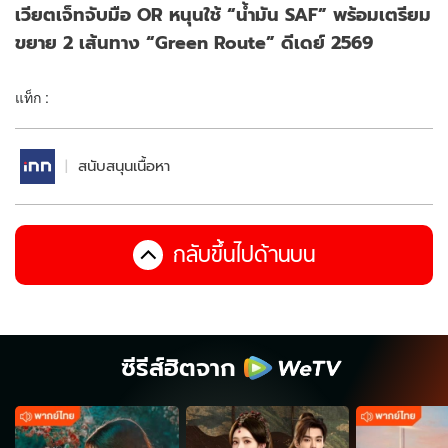
เวียตเจ็ทจับมือ OR หนุนใช้ “น้ำมัน SAF” พร้อมเตรียม
ขยาย 2 เส้นทาง “Green Route” ดีเดย์ 2569
แท็ก :
สนับสนุนเนื้อหา
กลับขึ้นไปด้านบน
ซีรีส์ฮิตจาก