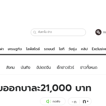
ตร
ีฬา
เศรษฐกิจ
ไลฟ์สไตล์
รถยนต์
ไอที
วัยรุ่น
คลิป
Exclusi
ตรวจหวย
ไลฟ์สไตล์
บันเทิงค
สังคม
บันเทิง
อัปเดตจีน
เช็กข่าวชัวร์
ข่าวทั้งหมด
ผู้หญิง
หนัง-ละคร
ผู้ชาย
เพลง
ขายออกบาละ21,000 บาท
ย
วัยรุ่น
เกมส์
ไอที
คลิป
ก
+
-
ก
กดฟัง
รถยนต์
พอดแคสต์