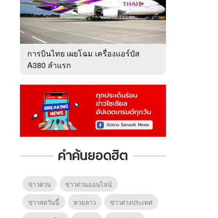
การบินไทย เผยโฉม เครื่องแอร์บัส
A380 ลำแรก
6
7
8
ยุทธ์
หากวินาทีนั้นไม่
ซอโซ่ล่ามธีร์
มหาศึ
พบเธอ (พากย์
(Uncut Ver.)
(พากย
ย)
ไทย)
คำค้นยอดฮิต
ข่าวด่วน
ข่าวด่วนออนไลน์
ข่าวสดวันนี้
หวยลาว
ข่าวต่างประเทศ