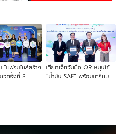
 "แฟรนไชส์สร้าง
เวียตเจ็ทจับมือ OR หนุนใช้
ว์ครั้งที่ 3
“น้ำมัน SAF” พร้อมเตรียม
ษฐกิจอีสานตอนบน
ขยาย 2 เส้นทาง “Green
Route” ดีเดย์ 2569