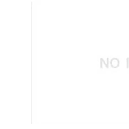
อัปเดตจีน
เช็กข่าวชัวร์
ติดตามสนุกโซเชี
ดาวน์โหลดสนุกแอปฟรี
สงวนลิขสิทธิ์ ©
2569
บริษัท อิมเมจ ฟิวเจอร์ (ประเทศไทย) จำกัด