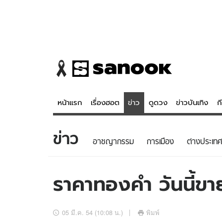
หน้าแรก
เรื่องฮอต
ข่าว
ดูดวง
ข่าวบันเทิง
ก
ข่าว
ข่าว
ดูดวง - 
อาชญากรรม
การเมือง
ต่างประเทศ
เรื่องฮอต
ดูดวง
ข่าว
หวยไทย
ราคาทองคำ วันนี้
ข่าวบันเทิง
สถิติหวยไท
ข่าวกีฬา
หวยลาว
05 มี.ค. 54 (10:08 น.)
พิมพ์
ข่าวเศรษฐกิจ