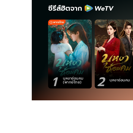
ซีรีส์ฮิตจาก
1
2
บุหงาซ่อนคม
บุหงาซ่อนคม
(พากย์ไทย)