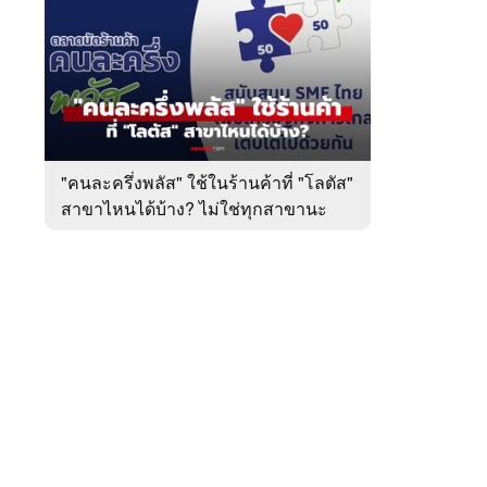
สัปดาห์
ของ
หมวด
เศรษฐกิจ
 WeTV
"คนละครึ่งพลัส" ใช้ในร้านค้าที่ "โลตัส"
สาขาไหนได้บ้าง? ไม่ใช่ทุกสาขานะ
ติดต่อโฆษณา
tencentthbd
sales@tencent.co.th
รา
ร้องเรียนเนื้อหาไม่เหมาะสม
แนะนำติชม แจ้งปัญหาการใช้งาน