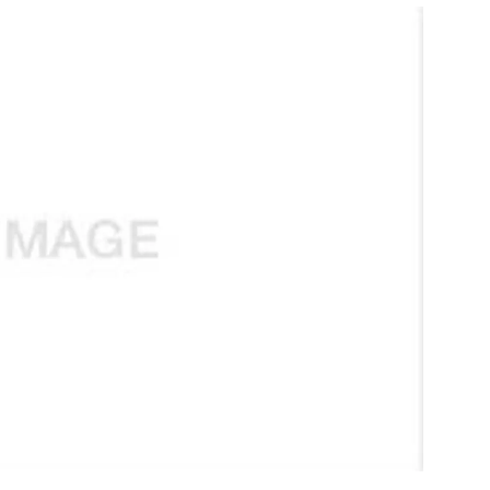
สุขภาพ
ดูทีวี
เที่ยว-กิน
WeTV
Tasteful Thailand
Exclusive
Sanook Choice
นิยาย
ยลได้ที่
ร่วมงานกับเ