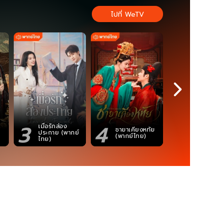
ไปที่ WeTV
3
4
5
เมื่อรักส่อง
ตำนานจอม
ชายาเคียงหทัย
ประกาย (พากย์
ภูตถังซาน
(พากย์ไทย)
ไทย)
(พากย์ไท