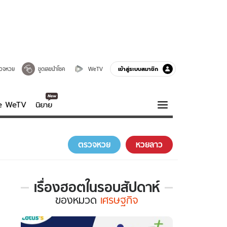
เข้าสู่ระบบสมาชิก
วจหวย
ขูดเลขนำโชค
WeTV
ve WeTV
นิยาย
รบรส
ความรู้รอบตัว
ตรวจหวย
หวยลาว
ฮาวทู
กูรู-รอบรู้
เรื่องฮอตในรอบสัปดาห์
เรื่อง
ของ
หมวด
เศรษฐกิจ
ฮอต
ใน
รอบ