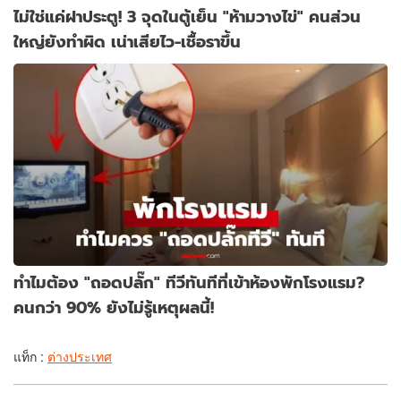
ไม่ใช่แค่ฝาประตู! 3 จุดในตู้เย็น "ห้ามวางไข่" คนส่วน
ใหญ่ยังทำผิด เน่าเสียไว-เชื้อราขึ้น
ทำไมต้อง "ถอดปลั๊ก" ทีวีทันทีที่เข้าห้องพักโรงแรม?
คนกว่า 90% ยังไม่รู้เหตุผลนี้!
แท็ก :
ต่างประเทศ