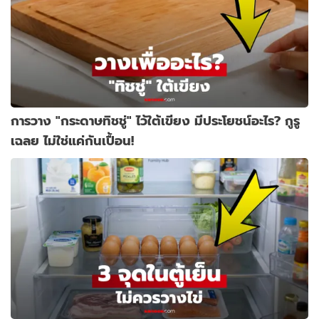
การวาง "กระดาษทิชชู่" ไว้ใต้เขียง มีประโยชน์อะไร? กูรู
เฉลย ไม่ใช่แค่กันเปื้อน!