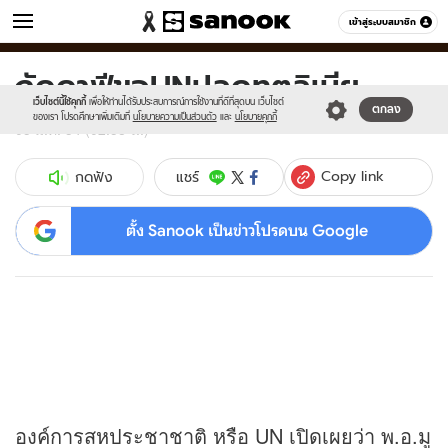
ข่าว
เข้าสู่ระบบสมาชิก
หมวดอื่นๆ
กัดดาฟีขอUNปลดทูตลิเบีย
Sanook
//s.isanook.com/sr/0/images/logo-
600
60
new-
เว็บไซต์นี้ใช้คุกกี้
เพื่อให้ท่านได้รับประสบการณ์การใช้งานที่ดีที่สุดบน เว็บไซต์
ตกลง
sanook.png
ของเรา โปรดศึกษาเพิ่มเติมที่
นโยบายความเป็นส่วนตัว
และ
นโยบายคุกกี้
05 มี.ค. 54 (02:58 น.)
Copy link
แชร์
กดฟัง
ตั้ง Sanook เป็นข่าวโปรดบน Google
องค์การสหประชาชาติ หรือ UN เปิดเผยว่า พ.อ.มู