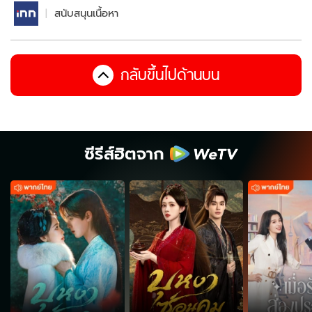
สนับสนุนเนื้อหา
กลับขึ้นไปด้านบน
ซีรีส์ฮิตจาก