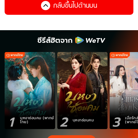
กลับขึ้นไปด้านบน
ซีรีส์ฮิตจาก
1
2
3
บุหงาซ่อนคม (พากย์
เมื่อรั
บุหงาซ่อนคม
ไทย)
(พากย์