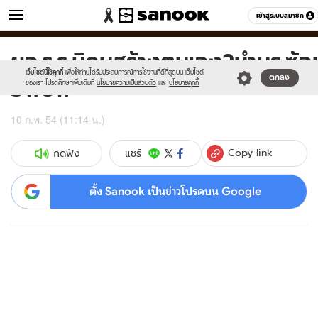
ข่าว
เข้าสู่ระบบสมาชิก
หมวดอื่นๆ
ผอ.ร.ร.นิคมสร้างตนเอง2นำนร.ซ้อ
Sanook
//s.isanook.com/sr/0/images/logo-
600
60
new-
เว็บไซต์นี้ใช้คุกกี้
เพื่อให้ท่านได้รับประสบการณ์การใช้งานที่ดีที่สุดบน เว็บไซต์
อพยพ
ตกลง
sanook.png
ของเรา โปรดศึกษาเพิ่มเติมที่
นโยบายความเป็นส่วนตัว
และ
นโยบายคุกกี้
10 ก.พ. 54 (11:14 น.)
Copy link
แชร์
กดฟัง
ตั้ง Sanook เป็นข่าวโปรดบน Google