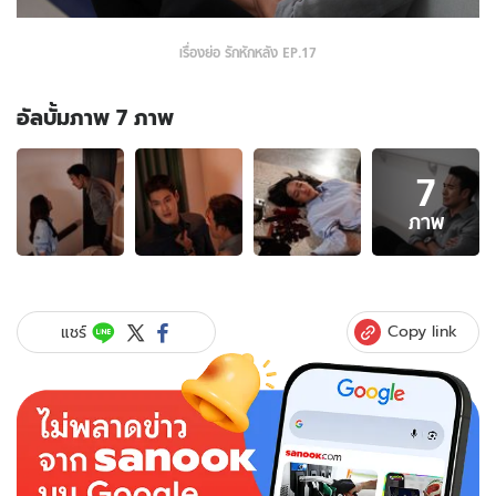
เรื่องย่อ รักหักหลัง EP.17
อัลบั้มภาพ 7 ภาพ
อัลบั้ม
7
ภาพ
7
ภาพ
ภาพ
ของ
เรื่อง
ย่อ
รัก
Copy link
แชร์
หัก
หลัง
EP.17
ปั้น-
พาย
ความ
สัมพันธ์