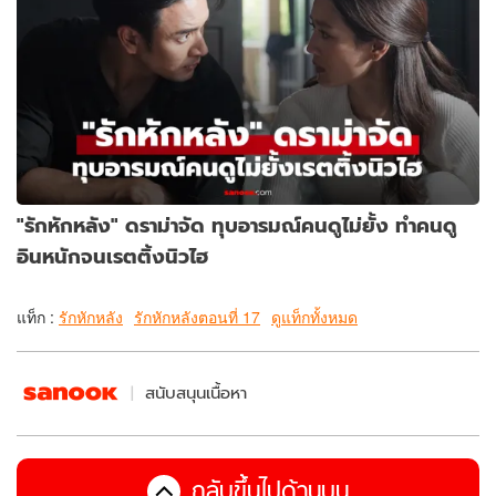
"รักหักหลัง" ดราม่าจัด ทุบอารมณ์คนดูไม่ยั้ง ทำคนดู
อินหนักจนเรตติ้งนิวไฮ
แท็ก :
รักหักหลัง
รักหักหลังตอนที่ 17
ดูแท็กทั้งหมด
สนับสนุนเนื้อหา
กลับขึ้นไปด้านบน