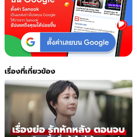
ถึง
จุด
วิกฤต
จน
เกิด
โศกนาฏกรรม
เรื่องที่เกี่ยวข้อง