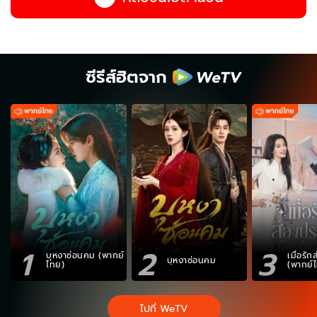
ซีรีส์ฮิตจาก
1
2
3
บุหงาซ่อนคม (พากย์
เมื่อรั
บุหงาซ่อนคม
ไทย)
(พากย์
ไปที่ WeTV