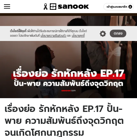
หนัง-ละคร
เข้าสู่ระบบสมาชิก
หมวดอื่นๆ
//s.isanook.com/mv/0/ud/37/188598/new-
Sanook
//s.isanook.com/sr/0/images/logo-
600
60
thumbnail1200x720-
new-
v2-
sanook.png
เว็บไซต์นี้ใช้คุกกี้
เพื่อให้ท่านได้รับประสบการณ์การใช้งานที่ดีที่สุดบน เว็บไซต์
ตกลง
ของเรา โปรดศึกษาเพิ่มเติมที่
นโยบายความเป็นส่วนตัว
และ
นโยบายคุกกี้
20.jpg
เรื่องย่อ รักหักหลัง EP.17 ปั้น-
พาย ความสัมพันธ์ถึงจุดวิกฤต
จนเกิดโศกนาฏกรรม