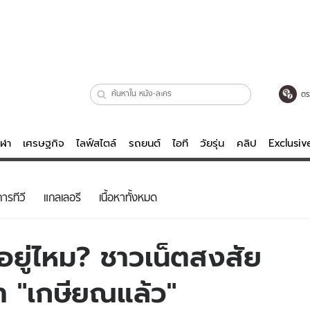
ตร
ีฬา
เศรษฐกิจ
ไลฟ์สไตล์
รถยนต์
ไอที
วัยรุ่น
คลิป
Exclusi
ตรวจหวย
ไลฟ์สไตล์
บันเทิงค
ารทีวี
แกลเลอรี
เนื้อหาทั้งหมด
ผู้หญิง
หนัง-ละคร
ผู้ชาย
เพลง
งอยู่ไหม? ชาวเน็ตสงสัย
ย
วัยรุ่น
เกมส์
 "เกษียณแล้ว"
ไอที
คลิป
รถยนต์
พอดแคสต์