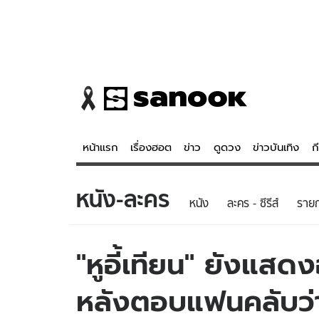
หน้าแรก
เรื่องฮอต
ข่าว
ดูดวง
ข่าวบันเทิง
ก
หนัง-ละคร
ข่าว
ดูดวง - 
หนัง
ละคร - ซีรีส์
รายก
เรื่องฮอต
ดูดวง
ข่าว
หวยไทย
"หูอี้เทียน" ยังแสด
ข่าวบันเทิง
สถิติหวยไท
หลังตอบแฟนคลับว่า
ข่าวกีฬา
หวยลาว
ข่าวเศรษฐกิจ