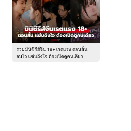
สัปดาห์
ของ
หมวด
ละคร
 WeTV
-
ซี
รีส์
รวมมินิซีรีส์จีน 18+ เรตแรง ตอนสั้น
จบไว แซ่บถึงใจ ต้องเปิดดูคนเดียว
ติดต่อโฆษณา
tencentthbd
sales@tencent.co.th
รา
ร้องเรียนเนื้อหาไม่เหมาะสม
แนะนำติชม แจ้งปัญหาการใช้งาน