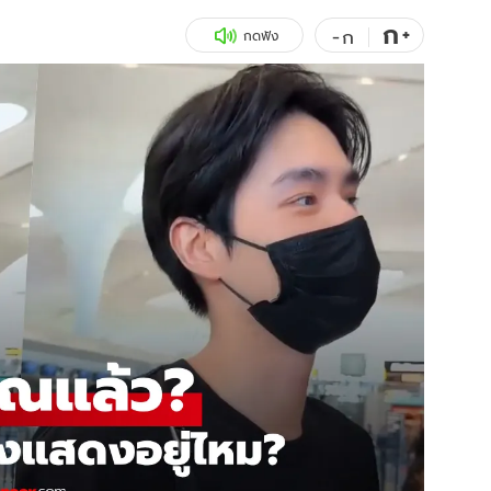
ก
สุขภาพ
+
ดูทีวี
-
ก
กดฟัง
เที่ยว-กิน
WeTV
Tasteful Thailand
Exclusive
Sanook Choice
นิยาย
ยลได้ที่
ร่วมงานกับเ