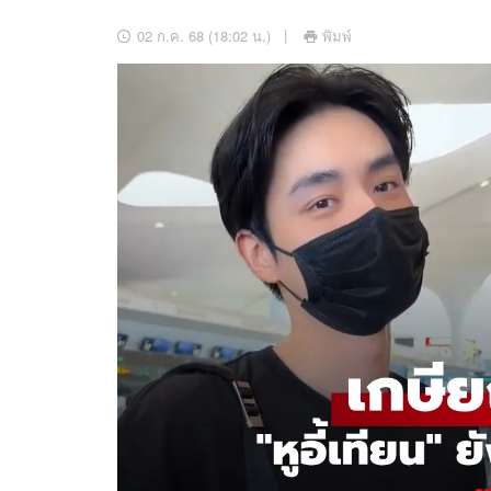
อัปเดตจีน
02 ก.ค. 68 (18:02 น.)
พิมพ์
เช็กข่าวชัวร์
ติดตามสนุกโซเชี
ดาวน์โหลดสนุกแอปฟรี
สงวนลิขสิทธิ์ ©
2569
บริษัท อิมเมจ ฟิวเจอร์ (ประเทศไทย) จำกัด