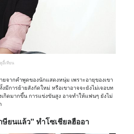
หูอี้เทียน
มหมายจากคำพูดของนักแสดงหนุ่ม เพราะอายุของเขา
ทั้งมีการย้ายสังกัดใหม่ หรือเขาอาจจะยังไม่เจอบท
จ้งเกิดมากขึ้น การแข่งขันสูง อาจทำให้แฟนๆ ยังไม่
า
ษียนแล้ว" ทำโซเชียลฮืออา