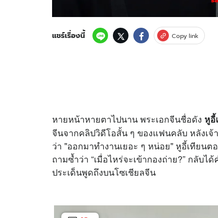
แชร์เรื่องนี้
Copy link
หายหน้าหายตาไปนาน พระเอกจีนชื่อดัง
หูอ
จีนจากคลิปวิดีโอสั้น ๆ ของแฟนคลับ หลังเ
ว่า "ออกมาทำงานเยอะ ๆ หน่อย" หูอี้เทียนตอบ
ถามซ้ำว่า “เมื่อไหร่จะเข้ากองถ่าย?” กลับได้
ประเด็นพูดถึงบนโซเชียลจีน