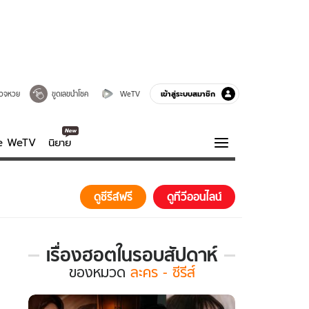
เข้าสู่ระบบสมาชิก
วจหวย
ขูดเลขนำโชค
WeTV
ve WeTV
นิยาย
รบรส
ความรู้รอบตัว
ดูซีรีส์ฟรี
ดูทีวีออนไลน์
ฮาวทู
กูรู-รอบรู้
เรื่องฮอตในรอบสัปดาห์
เรื่อง
ของ
หมวด
ละคร - ซีรีส์
ฮอต
ใน
รอบ