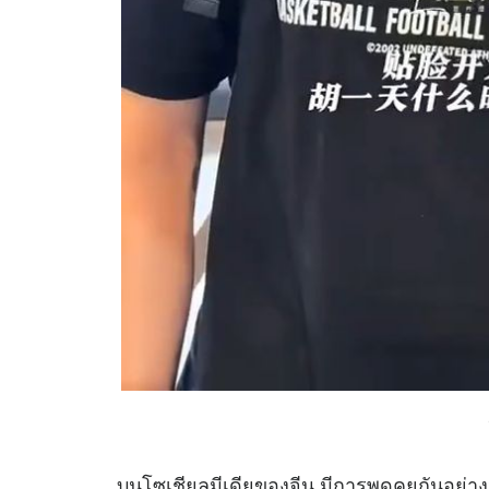
บนโซเชียลมีเดียของจีน มีการพูดคุยกันอย่าง