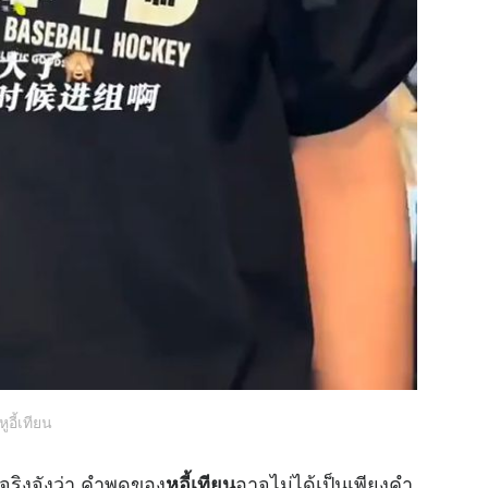
หูอี้เทียน
จริงจังว่า คำพูดของ
อาจไม่ได้เป็นเพียงคำ
หูอี้เทียน