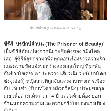
ปรปักษ์จำนน (The Prisoner of Beauty)
ซีรีส์ ‘ปรปักษ์จำนน (The Prisoner of Beauty)’
เป็นซีรีส์ดัดแปลงจากนิยายชื่อดังของ ‘เผิงไหล
เค่อ’ สู่ซีรีส์สุดดราม่าพีคทุกตอนเรื่องราวความรัก
และความขัดแย้งระหว่างสองสกุลใหญ่ ที่ผูกพัน
กันด้วยโชคชะตา ระหว่าง เสี่ยวเฉียว (รับบทโดย
ซ่งจู่เอ๋อร์) หญิงสาวที่ถูกจับแต่งงานทางการเมือง
กับ เว่ยเซ่า (รับบทโดย หลิวอวี่หนิง) ประมุขสกุล
เวย เพื่อล้าง
แค้น
กว่า 14 ปี แต่สุดท้ายต้อง ยอม
จำนนต่อความงามและความจริงใจของนางเพียง
ผู้เดียว