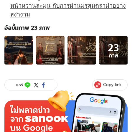
หน้าหวานละมุน กับการผ่านมรสุมดราม่าอย่าง
สง่างาม
อัลบั้มภาพ 23 ภาพ
อัลบั้ม
23
ภาพ
23
ภาพ
ภาพ
ของ
WeTV
ส่ง
"ปรปักษ์
Copy link
แชร์
จำนน"
ขึ้น
แท่น
ซี
รีส์
จีน
อันดับ
1