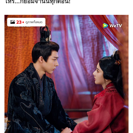
ไหร่...ก็ยอมจำนนทุกตอน!
23
+
ดูภาพทั้งหมด