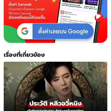
แห่ง
ปี
ดู
พากย์
ไทย
ได้
แล้ว
วัน
นี้!
เรื่องที่เกี่ยวข้อง