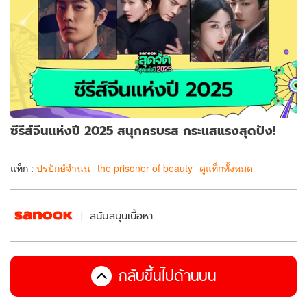
ซีรีส์จีนแห่งปี 2025 สนุกครบรส กระแสแรงสุดปัง!
แท็ก :
ปรปักษ์จำนน
the prisoner of beauty
ดูแท็กทั้งหมด
สนับสนุนเนื้อหา
กลับขึ้นไปด้านบน