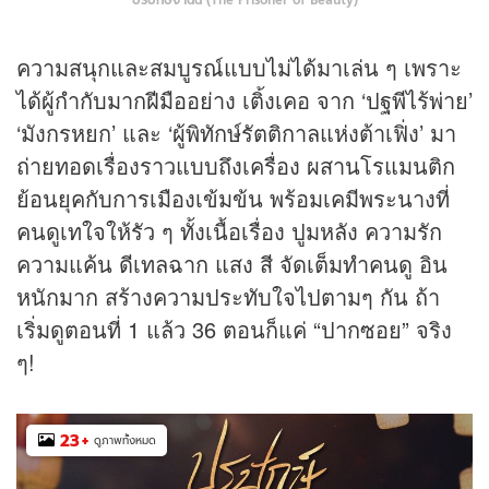
ปรปักษ์จำนน (The Prisoner of Beauty)
ความสนุกและสมบูรณ์แบบไม่ได้มาเล่น ๆ เพราะ
ได้ผู้กำกับมากฝีมืออย่าง เติ้งเคอ จาก ‘ปฐพีไร้พ่าย’
‘มังกรหยก’ และ ‘ผู้พิทักษ์รัตติกาลแห่งต้าเฟิ่ง’ มา
ถ่ายทอดเรื่องราวแบบถึงเครื่อง ผสานโรแมนติก
ย้อนยุคกับการเมืองเข้มข้น พร้อมเคมีพระนางที่
คนดูเทใจให้รัว ๆ ทั้งเนื้อเรื่อง ปูมหลัง ความรัก
ความแค้น ดีเทลฉาก แสง สี จัดเต็มทำคนดู อิน
หนักมาก สร้างความประทับใจไปตามๆ กัน ถ้า
เริ่มดูตอนที่ 1 แล้ว 36 ตอนก็แค่ “ปากซอย” จริง
ๆ!
23
+
ดูภาพทั้งหมด