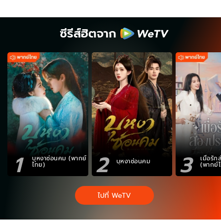
ซีรีส์ฮิตจาก
1
2
3
บุหงาซ่อนคม (พากย์
เมื่อรั
บุหงาซ่อนคม
ไทย)
(พากย์
ไปที่ WeTV