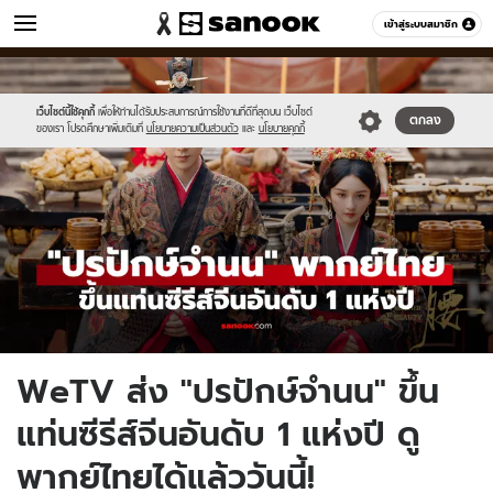
หนัง-ละคร
เข้าสู่ระบบสมาชิก
หมวดอื่นๆ
//s.isanook.com/mv/0/ud/36/182247/new-
Sanook
//s.isanook.com/sr/0/images/logo-
600
60
thumbnail1200x720-
new-
v2(40).jpg
sanook.png
เว็บไซต์นี้ใช้คุกกี้
เพื่อให้ท่านได้รับประสบการณ์การใช้งานที่ดีที่สุดบน เว็บไซต์
ตกลง
ของเรา โปรดศึกษาเพิ่มเติมที่
นโยบายความเป็นส่วนตัว
และ
นโยบายคุกกี้
WeTV ส่ง "ปรปักษ์จำนน" ขึ้น
แท่นซีรีส์จีนอันดับ 1 แห่งปี ดู
พากย์ไทยได้แล้ววันนี้!