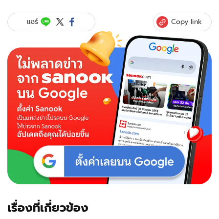
ย่อ
ข้าม
Copy link
แชร์
ฟ้า
เคียง
เธอ
The
Next
Prince
(2025)
ซี
รีส์
วาย
โร
แมน
ติ
กด
ราม่
า
แอ็
คชั่น
เรื่องที่เกี่ยวข้อง