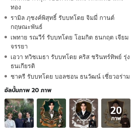
ทอง
รามิล ภุชงค์พิสุทธิ์ รับบทโดย จิมมี่ กานต์
กฤษณะพันธ์
เพทาย รณวีร์ รับบทโดย โอมกิต ธนกฤต เจียม
จรรยา
เอวา ทวิชเมธา รับบทโดย คริส ชรินทร์ทิพย์ รุ่ง
ธนเกียรติ
ชาครี รับบทโดย บอลชอน ธนวัฒน์ เชี่ยวอร่าม
อัลบั้มภาพ 20 ภาพ
อัลบั้ม
20
ภาพ
20
ภาพ
ภาพ
ของ
เรื่อง