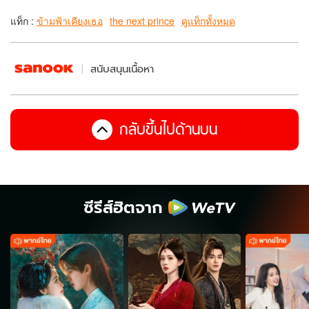
แท็ก :
ข้ามฟ้าเคียงเธอ
the next prince
ดูแท็กทั้งหมด
สนับสนุนเนื้อหา
กลับขึ้นไปด้านบน
ซีรีส์ฮิตจาก