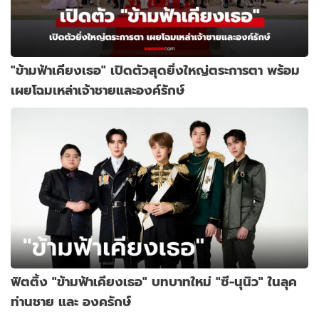
"ข้ามฟ้าเคียงเธอ" เปิดตัวสุดยิ่งใหญ่ตระการตา พร้อม
เผยโฉมเหล่าเจ้าชายและองค์รักษ์
ฟิตติ้ง "ข้ามฟ้าเคียงเธอ" บทบาทใหม่ "ซี-นุนิว" ในลุค
ท่านชาย และ องครักษ์