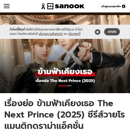
หนัง-ละคร
เข้าสู่ระบบสมาชิก
หมวดอื่นๆ
//s.isanook.com/mv/0/ud/36/181639/new-
Sanook
//s.isanook.com/sr/0/images/logo-
600
60
thumbnail1200x720(5)-2_2.jpg
new-
sanook.png
เว็บไซต์นี้ใช้คุกกี้
เพื่อให้ท่านได้รับประสบการณ์การใช้งานที่ดีที่สุดบน เว็บไซต์
ตกลง
ของเรา โปรดศึกษาเพิ่มเติมที่
นโยบายความเป็นส่วนตัว
และ
นโยบายคุกกี้
เรื่องย่อ ข้ามฟ้าเคียงเธอ The
Next Prince (2025) ซีรีส์วายโร
แมนติกดราม่าแอ็คชั่น