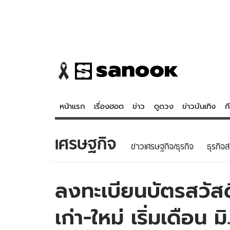
หน้าแรก
เรื่องฮอต
ข่าว
ดูดวง
ข่าวบันเทิง
ก
เศรษฐกิจ
ข่าว
ดูดวง - 
ข่าวเศรษฐกิจ/ธุรกิจ
ธุรกิจส
เรื่องฮอต
ดูดวง
ข่าว
หวยไทย
ลงทะเบียนบัตรสวัส
ข่าวบันเทิง
สถิติหวยไท
เก่า-ใหม่ เริ่มเดือน ม
ข่าวกีฬา
หวยลาว
ข่าวเศรษฐกิจ