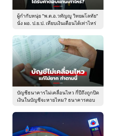
ผู้กำกับหนุ่ย "พ.ต.อ.วทัญญู วิทยผโลทัย"
นั่ง ผอ. ป.ย.ป. เทียบเงินเดือนได้เท่าไหร่
บัญชีธนาคารไม่เคลื่อนไหว กี่ปีถึงถูกปิด
เงินในบัญชีจะหายไหม? ธนาคารตอบ
ชัด