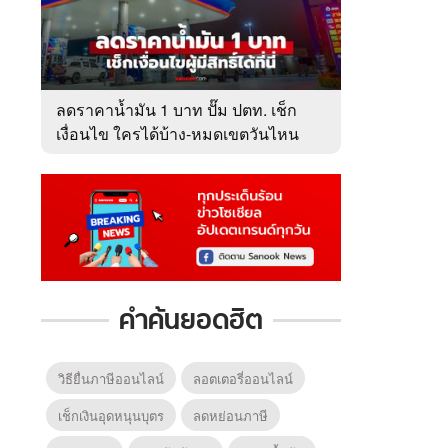
ลดราคาน้ำมัน 1 บาท ปั๊ม ปตท. เช็ก
เงื่อนไข ใครได้บ้าง-หมดเขตวันไหน
คำค้นยอดฮิต
วิธียื่นภาษีออนไลน์
ลอตเตอรี่ออนไลน์
เช็กเงินอุดหนุนบุตร
ลดหย่อนภาษี