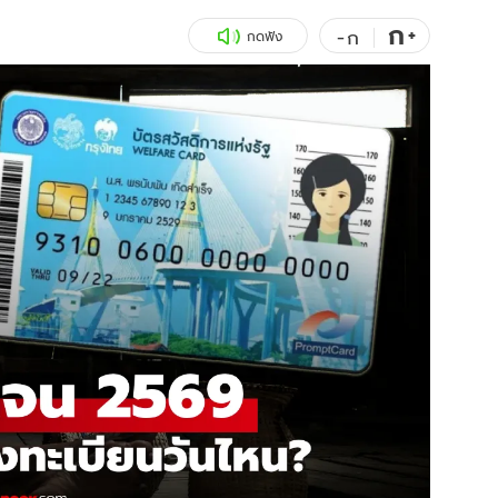
ก
สุขภาพ
+
ดูทีวี
-
ก
กดฟัง
เที่ยว-กิน
WeTV
Tasteful Thailand
Exclusive
Sanook Choice
นิยาย
ยลได้ที่
ร่วมงานกับเ