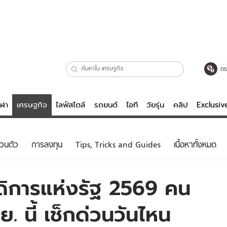
ตร
ีฬา
เศรษฐกิจ
ไลฟ์สไตล์
รถยนต์
ไอที
วัยรุ่น
คลิป
Exclusi
ตรวจหวย
ไลฟ์สไตล์
บันเทิงค
่วนตัว
การลงทุน
Tips, Tricks and Guides
เนื้อหาทั้งหมด
ผู้หญิง
หนัง-ละคร
ผู้ชาย
เพลง
ดิการแห่งรัฐ 2569 คน
ย
วัยรุ่น
เกมส์
ิ.ย. นี้ เช็กด่วนวันไหน
ไอที
คลิป
รถยนต์
พอดแคสต์