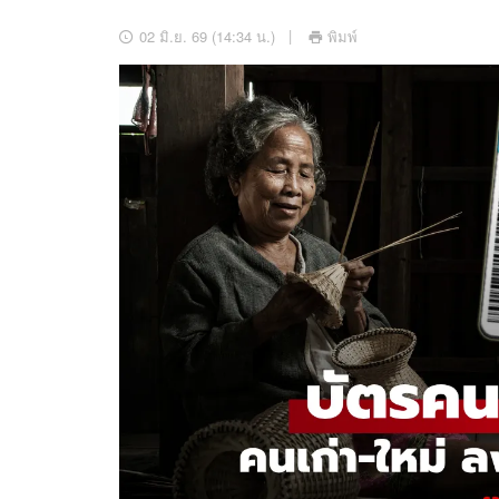
อัปเดตจีน
02 มิ.ย. 69 (14:34 น.)
พิมพ์
เช็กข่าวชัวร์
ติดตามสนุกโซเชี
ดาวน์โหลดสนุกแอปฟรี
สงวนลิขสิทธิ์ ©
2569
บริษัท อิมเมจ ฟิวเจอร์ (ประเทศไทย) จำกัด