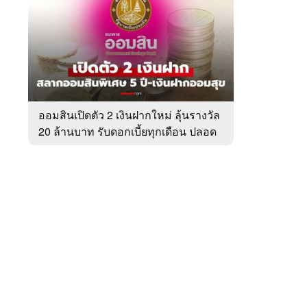
สัปดาห์
ของ
หมวด
ข่าว
 WeTV
เศรษฐกิจ
/
ธุรกิจ
ออมสินเปิดตัว 2 เงินฝากใหม่ ลุ้นรางวัล
20 ล้านบาท รับดอกเบี้ยทุกเดือน ปลอด
ติดต่อโฆษณา
ภาษี
tencentthbd
sales@tencent.co.th
รา
ร้องเรียนเนื้อหาไม่เหมาะสม
แนะนำติชม แจ้งปัญหาการใช้งาน