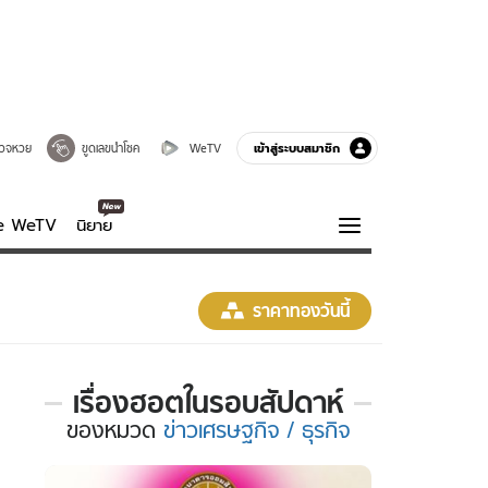
เข้าสู่ระบบสมาชิก
วจหวย
ขูดเลขนำโชค
WeTV
ve WeTV
นิยาย
รบรส
ความรู้รอบตัว
ราคาทองวันนี้
ฮาวทู
กูรู-รอบรู้
เรื่องฮอตในรอบสัปดาห์
เรื่อง
ของ
หมวด
ข่าวเศรษฐกิจ / ธุรกิจ
ฮอต
ใน
รอบ