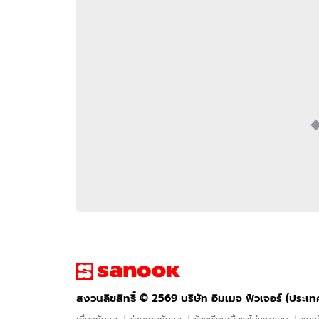
อัปเดตจีน
เช็กข่าวชัวร์
ติดตามสนุกโซเชี
ดาวน์โหลดสนุกแอปฟรี
สงวนลิขสิทธิ์ ©
2569
บริษัท อิมเมจ ฟิวเจอร์ (ประเทศไทย) จำกัด
สงวนลิขสิทธิ์ ©
2569
บริษัท อิมเมจ ฟิวเจอร์ (ประเ