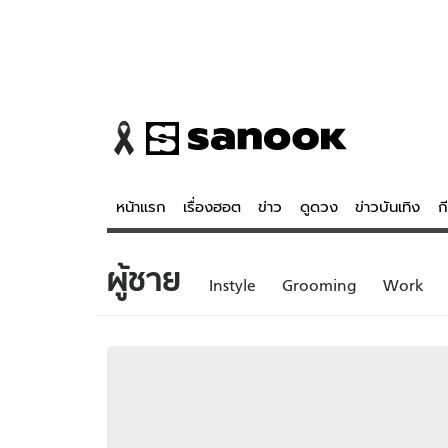
หน้าแรก
เรื่องฮอต
ข่าว
ดูดวง
ข่าวบันเทิง
ก
ผู้ชาย
ข่าว
ดูดวง - 
Instyle
Grooming
Work
เรื่องฮอต
ดูดวง
ข่าว
หวยไทย
ข่าวบันเทิง
สถิติหวยไท
ข่าวกีฬา
หวยลาว
ข่าวเศรษฐกิจ