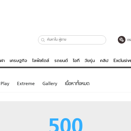
ตร
ีฬา
เศรษฐกิจ
ไลฟ์สไตล์
รถยนต์
ไอที
วัยรุ่น
คลิป
Exclusi
ตรวจหวย
ไลฟ์สไตล์
บันเทิงค
Play
Extreme
Gallery
เนื้อหาทั้งหมด
ผู้หญิง
หนัง-ละคร
ผู้ชาย
เพลง
ย
วัยรุ่น
เกมส์
500
ไอที
คลิป
รถยนต์
พอดแคสต์