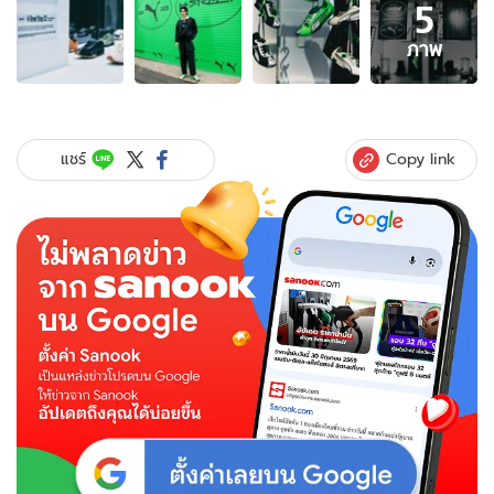
5
ภาพ
5
ภาพ
ภาพ
ของ
PUMA
ระเบิด
ความ
Copy link
แชร์
มันส์
กลาง
กรุง
โซล
เปิด
ตัว
H-
Street
ชวน
เหล่า
คน
คู
ล
ร่วม