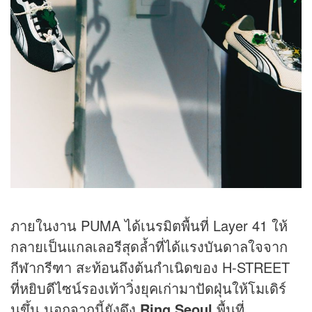
ภายในงาน PUMA ได้เนรมิตพื้นที่ Layer 41 ให้
กลายเป็นแกลเลอรีสุดล้ำที่ได้แรงบันดาลใจจาก
กีฬากรีฑา สะท้อนถึงต้นกำเนิดของ H-STREET
ที่หยิบดีไซน์รองเท้าวิ่งยุคเก่ามาปัดฝุ่นให้โมเดิร์
นขึ้น นอกจากนี้ยังดึง
Ring Seoul
พื้นที่