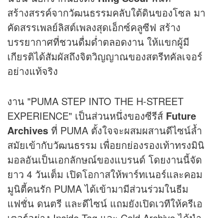
สร้างสรรค์จากวัฒนธรรมคลับใต้ดินของโซล มา
คัดสรรเพลย์ลิสต์เพลงสุดเอ็กซ์คลูซีฟ สร้าง
บรรยากาศที่ชวนดื่มด่ำตลอดงาน ให้แขกผู้มี
เกียรติได้สัมผัสถึงจิตวิญญาณของสตรีทคัลเจอร์
อย่างแท้จริง
งาน "PUMA STEP INTO THE H-STREET
EXPERIENCE" เป็นส่วนหนึ่งของซีรีส์
Future
Archives
ที่ PUMA ตั้งใจจะผสมผสานดีไซน์ล้ำ
สมัยเข้ากับวัฒนธรรม เพื่อยกย่องรองเท้าทรงมินิ
มอลอันเป็นเอกลักษณ์ของแบรนด์ โดยงานนี้จัด
ยาว 4 วันเต็ม เปิดโอกาสให้พาร์ทเนอร์และคอม
มูนิตี้คนรัก PUMA ได้เข้ามามีส่วนร่วมในธีม
แฟชั่น ดนตรี และดีไซน์ แถมยังเปิดเวทีให้ครีเอ
เตอร์อย่าง Inside Tag และ Cold Archive ได้นำ