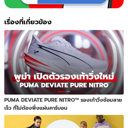
งาน
สุด
เอ็กซ์
คลู
เรื่องที่เกี่ยวข้อง
ซีฟ!
PUMA DEVIATE PURE NITRO™ รองเท้าวิ่งซ้อมสาย
เร็ว ที่ไม่ต้องพึ่งแผ่นคาร์บอน