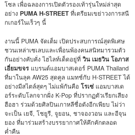
โซล เพื่อฉลองการเปิดตัวรองเท้ารุ่นใหม่ล่าสุด
อย่าง
PUMA H-STREET
ที่เตรียมเขย่าวงการสนี
กเกอร์ในเร็วๆ นี้
งานนี้ PUMA จัดเต็ม เปิดประสบการณ์สุดพิเศษ
ชวนเหล่าเซเลบและเพื่อนพ้องคนสนิทมารวมตัว
กันอย่างคับคั่ง ไฮไลท์เด็ดอยู่ที่
วิน เมธวิน โอภาส
เอี่ยมขจร
แบรนด์แอมบาสเดอร์ PUMA Thailand
ที่มาในลุค AW25 สุดคูล แมทช์กับ H-STREET ได้
อย่างมีสไตล์สุดๆ ไม่แพ้กันคือ
โรเซ่
แอมบาสเด
อร์ระดับโลกจากฝั่ง K-Pop ที่ปรากฏตัวเรียกเสียง
ฮือฮา ร่วมด้วยศิลปินเกาหลีชื่อดังอีกเพียบ ไม่ว่า
จะเป็น เยจี, โชยูรี, จูยอน, ชาจองวอน และอีจุน
ยอง ที่มาร่วมสร้างบรรยากาศให้คึกคักตลอด
ค่ำคืน