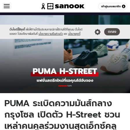
ผู้ชาย
เข้าสู่ระบบสมาชิก
หมวดอื่นๆ
//s.isanook.com/me/0/ud/17/89965/hst.jpg
Sanook
//s.isanook.com/sr/0/images/logo-
600
60
new-
sanook.png
เว็บไซต์นี้ใช้คุกกี้
เพื่อให้ท่านได้รับประสบการณ์การใช้งานที่ดีที่สุดบน เว็บไซต์
ตกลง
ของเรา โปรดศึกษาเพิ่มเติมที่
นโยบายความเป็นส่วนตัว
และ
นโยบายคุกกี้
PUMA ระเบิดความมันส์กลาง
กรุงโซล เปิดตัว H-Street ชวน
เหล่าคนคูลร่วมงานสุดเอ็กซ์คลู