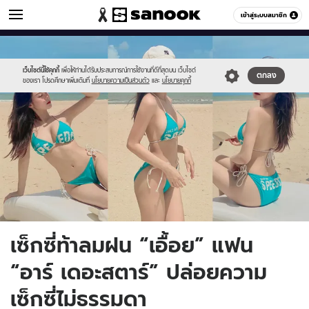
ผู้ชาย
เข้าสู่ระบบสมาชิก
หมวดอื่นๆ
//s.isanook.com/me/0/ud/15/79077/1212.jpg
Sanook
//s.isanook.com/sr/0/images/logo-
600
60
new-
sanook.png
เว็บไซต์นี้ใช้คุกกี้
เพื่อให้ท่านได้รับประสบการณ์การใช้งานที่ดีที่สุดบน เว็บไซต์
ตกลง
ของเรา โปรดศึกษาเพิ่มเติมที่
นโยบายความเป็นส่วนตัว
และ
นโยบายคุกกี้
เซ็กซี่ท้าลมฝน “เอื้อย” แฟน
“อาร์ เดอะสตาร์” ปล่อยความ
เซ็กซี่ไม่ธรรมดา