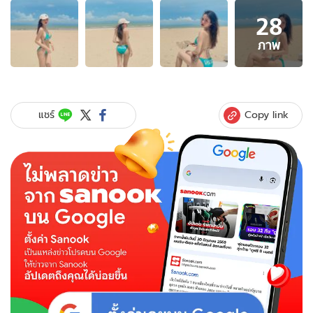
อัลบั้ม
28
ภาพ
28
ภาพ
ภาพ
ของ
เซ็กซี่
ท้า
ลมฝน
Copy link
แชร์
“เอื้อย”
แฟน
“อาร์
เดอะ
ส
ตาร์”
ปล่อย
ความ
เซ็กซี่
ไม่
ธรรมดา