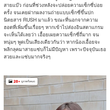
สายแบ๊ว ก่อนที่ช่วงหลังจะปล่อยความเซ็กซี่บ่อย
ครั้ง จนเคยฝากผลงานถ่ายแบบเซ็กซี่ขึ้นปก
นิตยสาร RUSH มาแล้ว ขณะที่นอกจากความ
ฮอตที่เพิ่มขึ้นเรื่อยๆ หากเข้าไปส่องอินสตาแกรม
จะเห็นได้เลยว่า เอื้อยเผยความเซ็กซี่ถี่มาก จน
หนุ่มๆ พูดเป็นเสียงเดียวกันว่า หากน้องเอื้อยจะ
พลิกลุคมาสายแซ่บก็ไม่มีปัญหา เพราะปัจจุบันเธอ
สวยและแซ่บมากจริงๆ
28
+
ดูภาพทั้งหมด