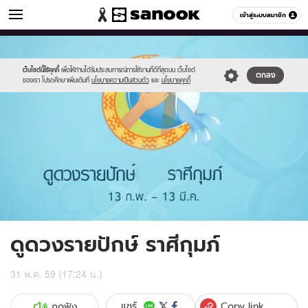
ดูดวง
เข้าสู่ระบบสมาชิก
หมวดอื่นๆ
//s.isanook.com/ho/0/ud/fxd/fortnightly/011_aquarius.jpg
Sanook
//s.isanook.com/sr/0/images/logo-
600
60
new-
sanook.png
เว็บไซต์นี้ใช้คุกกี้
เพื่อให้ท่านได้รับประสบการณ์การใช้งานที่ดีที่สุดบน เว็บไซต์
ตกลง
ของเรา โปรดศึกษาเพิ่มเติมที่
นโยบายความเป็นส่วนตัว
และ
นโยบายคุกกี้
ดูดวงรายปักษ์ ราศีกุมภ์
31 พ.ค. 59 (17:24 น.)
Copy link
แชร์
กดฟัง