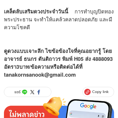
เคล็ดลับเสริม
ดวง
ประจำวันนี้
การทำบุญปิดทอง
พระประธาน จะทำให้แคล้วคลาดปลอดภัย และมี
ความโชคดี
ดูดวง
แบบเจาะลึก ไขข้อข้องใจที่คุณอยากรู้ โดย
อาจารย์ ธนกร ตันติถาวร พิมพ์ H05 ส่ง 4888093
อัตรา3บาท/ข้อความหรือติดต่อได้ที่
tanakornsanook@gmail.com
Copy link
แชร์