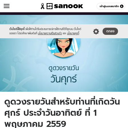
ดูดวง
เข้าสู่ระบบสมาชิก
หมวดอื่นๆ
//s.isanook.com/ho/0/ud/fxd/day/6_fri.jpg
Sanook
//s.isanook.com/sr/0/images/logo-
600
60
new-
sanook.png
เว็บไซต์นี้ใช้คุกกี้
เพื่อให้ท่านได้รับประสบการณ์การใช้งานที่ดีที่สุดบน เว็บไซต์
ตกลง
ของเรา โปรดศึกษาเพิ่มเติมที่
นโยบายความเป็นส่วนตัว
และ
นโยบายคุกกี้
ดูดวงรายวันสำหรับท่านที่เกิดวัน
ศุกร์ ประจำวันอาทิตย์ ที่ 1
พฤษภาคม 2559