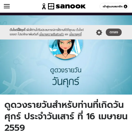
ดูดวง
เข้าสู่ระบบสมาชิก
หมวดอื่นๆ
//s.isanook.com/ho/0/ud/fxd/day/6_fri.jpg
Sanook
//s.isanook.com/sr/0/images/logo-
600
60
new-
sanook.png
เว็บไซต์นี้ใช้คุกกี้
เพื่อให้ท่านได้รับประสบการณ์การใช้งานที่ดีที่สุดบน เว็บไซต์
ตกลง
ของเรา โปรดศึกษาเพิ่มเติมที่
นโยบายความเป็นส่วนตัว
และ
นโยบายคุกกี้
ดูดวงรายวันสำหรับท่านที่เกิดวัน
ศุกร์ ประจำวันเสาร์ ที่ 16 เมษายน
2559