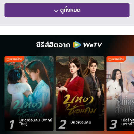
ดูทั้งหมด
ซีรีส์ฮิตจาก
1
2
3
บุหงาซ่อนคม (พากย์
เมื่อรั
บุหงาซ่อนคม
ไทย)
(พากย์