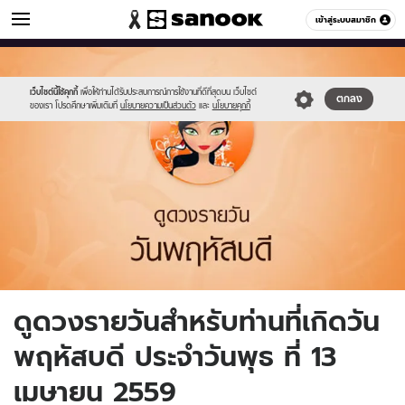
ดูดวง
เข้าสู่ระบบสมาชิก
หมวดอื่นๆ
//s.isanook.com/ho/0/ud/fxd/day/5_thu.jpg
Sanook
//s.isanook.com/sr/0/images/logo-
600
60
new-
sanook.png
เว็บไซต์นี้ใช้คุกกี้
เพื่อให้ท่านได้รับประสบการณ์การใช้งานที่ดีที่สุดบน เว็บไซต์
ตกลง
ของเรา โปรดศึกษาเพิ่มเติมที่
นโยบายความเป็นส่วนตัว
และ
นโยบายคุกกี้
ดูดวงรายวันสำหรับท่านที่เกิดวัน
พฤหัสบดี ประจำวันพุธ ที่ 13
เมษายน 2559