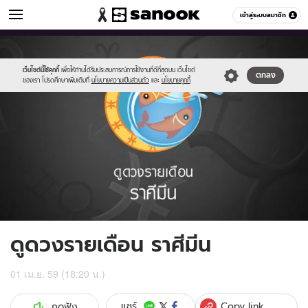
ดูดวง
เข้าสู่ระบบสมาชิก
หมวดอื่นๆ
//s.isanook.com/ho/0/ud/fxd/month/012_pisces.jpg
Sanook
//s.isanook.com/sr/0/images/logo-
600
60
new-
sanook.png
เว็บไซต์นี้ใช้คุกกี้
เพื่อให้ท่านได้รับประสบการณ์การใช้งานที่ดีที่สุดบน เว็บไซต์
ตกลง
ของเรา โปรดศึกษาเพิ่มเติมที่
นโยบายความเป็นส่วนตัว
และ
นโยบายคุกกี้
ดูดวงรายเดือน ราศีมีน
01 เม.ย. 59 (18:20 น.)
Copy link
แชร์
กดฟัง