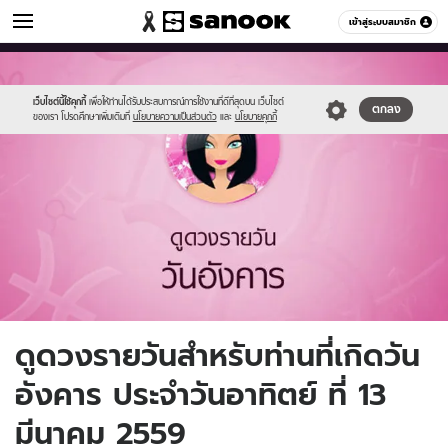
ดูดวง
เข้าสู่ระบบสมาชิก
หมวดอื่นๆ
//s.isanook.com/ho/0/ud/fxd/day/3_tue.jpg
Sanook
//s.isanook.com/sr/0/images/logo-
600
60
new-
sanook.png
เว็บไซต์นี้ใช้คุกกี้
เพื่อให้ท่านได้รับประสบการณ์การใช้งานที่ดีที่สุดบน เว็บไซต์
ตกลง
ของเรา โปรดศึกษาเพิ่มเติมที่
นโยบายความเป็นส่วนตัว
และ
นโยบายคุกกี้
ดูดวงรายวันสำหรับท่านที่เกิดวัน
อังคาร ประจำวันอาทิตย์ ที่ 13
มีนาคม 2559