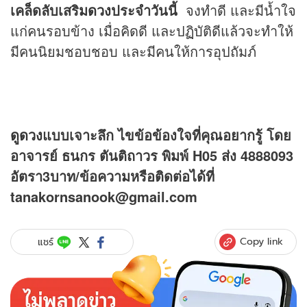
เคล็ดลับเสริม
ดวง
ประจำวันนี้
จงทำดี และมีน้ำใจ
แก่คนรอบข้าง เมื่อคิดดี และปฏิบัติดีแล้วจะทำให้
มีคนนิยมชอบชอบ และมีคนให้การอุปถัมภ์
ดูดวง
แบบเจาะลึก ไขข้อข้องใจที่คุณอยากรู้ โดย
อาจารย์ ธนกร ตันติถาวร พิมพ์ H05 ส่ง 4888093
อัตรา3บาท/ข้อความหรือติดต่อได้ที่
tanakornsanook@gmail.com
Copy link
แชร์