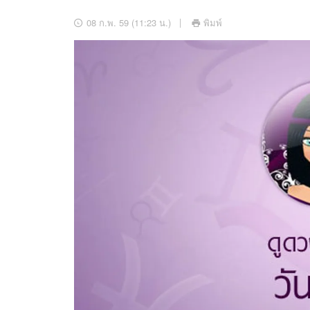
อัปเดตจีน
08 ก.พ. 59 (11:23 น.)
พิมพ์
เช็กข่าวชัวร์
ติดตามสนุกโซเชี
ดาวน์โหลดสนุกแอปฟรี
สงวนลิขสิทธิ์ ©
2569
บริษัท อิมเมจ ฟิวเจอร์ (ประเทศไทย) จำกัด