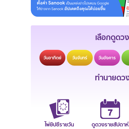
เลือกดูดวง
วัน
อาทิตย์
วัน
จันทร์
วัน
อังคาร
ทำนายดวงช
ไพ่ยิปซีรายวัน
ดูดวงรายสัปดาห์