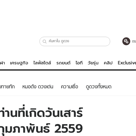
ตร
ีฬา
เศรษฐกิจ
ไลฟ์สไตล์
รถยนต์
ไอที
วัยรุ่น
คลิป
Exclusi
ตรวจหวย
ไลฟ์สไตล์
บันเทิงค
ยทายทัก
หมอดัง ดวงเด่น
ความเชื่อ
ดูดวงทั้งหมด
ผู้หญิง
หนัง-ละคร
ผู้ชาย
เพลง
านที่เกิดวันเสาร์
ย
วัยรุ่น
เกมส์
3 กุมภาพันธ์ 2559
ไอที
คลิป
รถยนต์
พอดแคสต์