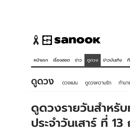
หน้าแรก
เรื่องฮอต
ข่าว
ดูดวง
ข่าวบันเทิง
ก
ดูดวง
ข่าว
ดูดวง - 
ดวงแม่น
ดูดวงความรัก
ทํานา
เรื่องฮอต
ดูดวง
ข่าว
หวยไทย
ดูดวงรายวันสำหรับท่
ข่าวบันเทิง
สถิติหวยไท
ประจำวันเสาร์ ที่ 1
ข่าวกีฬา
หวยลาว
ข่าวเศรษฐกิจ