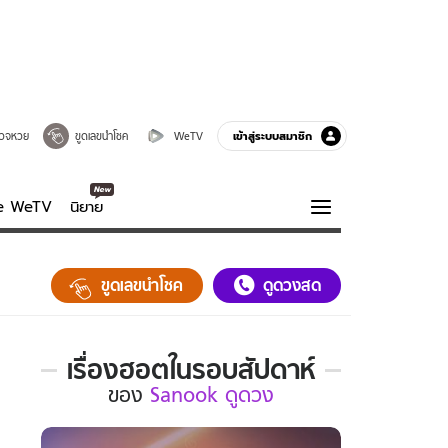
เข้าสู่ระบบสมาชิก
วจหวย
ขูดเลขนำโชค
WeTV
ve WeTV
นิยาย
รบรส
ความรู้รอบตัว
ขูดเลขนำโชค
ดูดวงสด
ฮาวทู
กูรู-รอบรู้
เรื่องฮอตในรอบสัปดาห์
เรื่อง
ของ
Sanook ดูดวง
ฮอต
ใน
รอบ