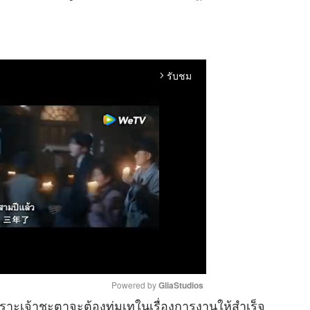
รับชม
arrow_forward_ios
Powered by 
GliaStudios
เพราะเจ้าชะตาจะต้องทุ่มเทในเรื่องการงานให้สำเร็จ