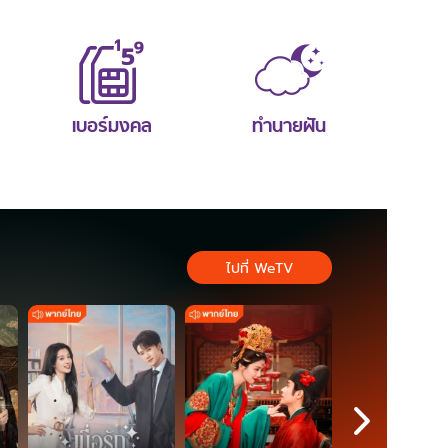
เบอร์มงคล
ทำนายฝัน
ไปที่ WeTV