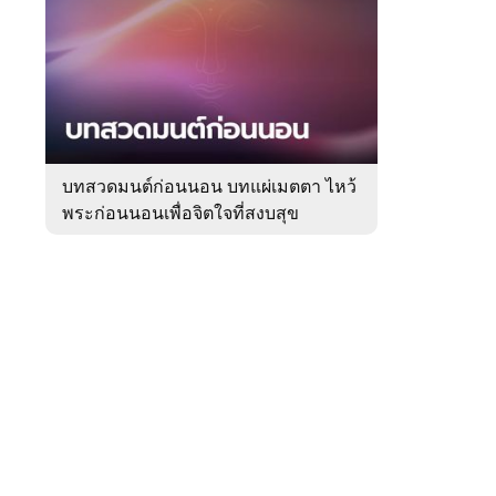
สัปดาห์
ของ
Sanook
ดูด
 WeTV
วง
บทสวดมนต์ก่อนนอน บทแผ่เมตตา ไหว้
พระก่อนนอนเพื่อจิตใจที่สงบสุข
ติดต่อโฆษณา
tencentthbd
sales@tencent.co.th
รา
ร้องเรียนเนื้อหาไม่เหมาะสม
แนะนำติชม แจ้งปัญหาการใช้งาน