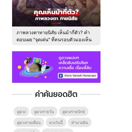
ภาพลวงตาทายนิสัย เห็นม้ากี่ตัว? คำ
ตอบเผย "จุดเด่น" ที่คนรอบตัวมองเห็น
ในตัวคุณ
คำค้นยอดฮิต
ดูดวง
ดูดวงรายวัน
ดูดวงรายปักษ์
ดูดวงรายเดือน
ดวงวันนี้
ทํานายฝัน