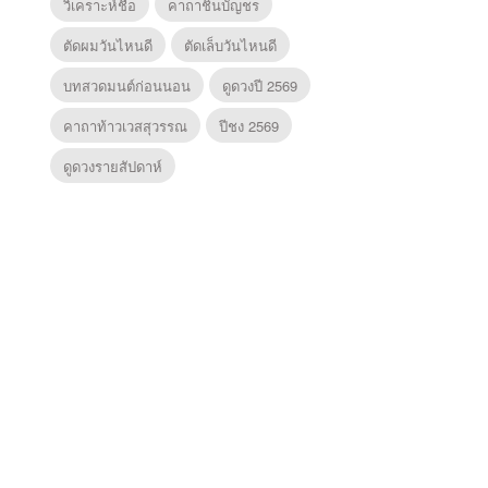
วิเคราะห์ชื่อ
คาถาชินบัญชร
ตัดผมวันไหนดี
ตัดเล็บวันไหนดี
บทสวดมนต์ก่อนนอน
ดูดวงปี 2569
คาถาท้าวเวสสุวรรณ
ปีชง 2569
ดูดวงรายสัปดาห์