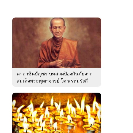
คาถาชินบัญชร บทสวดป้องกันภัยจาก
สมเด็จพระพุฒาจารย์ โต พรหมรังสี