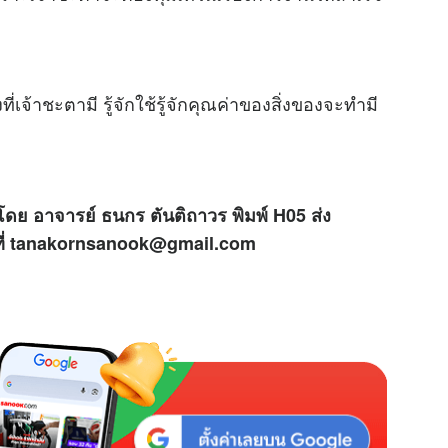
M
u
t
่เจ้าชะตามี รู้จักใช้รู้จักคุณค่าของสิ่งของจะทำมี
e
โดย อาจารย์ ธนกร ตันติถาวร พิมพ์ H05 ส่ง
้ที่ tanakornsanook@gmail.com