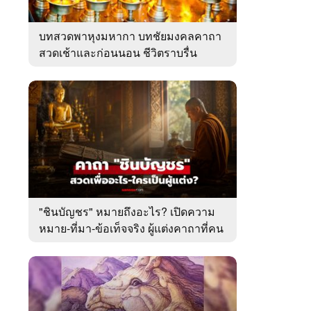
บทสวดพาหุงมหากา บทชัยมงคลคาถา
สวดเช้าและก่อนนอน ชีวิตราบรื่น
"ชินบัญชร" หมายถึงอะไร? เปิดความ
หมาย-ที่มา-ข้อเท็จจริง ผู้แต่งคาถาที่คน
ไทยคุ้นเคย