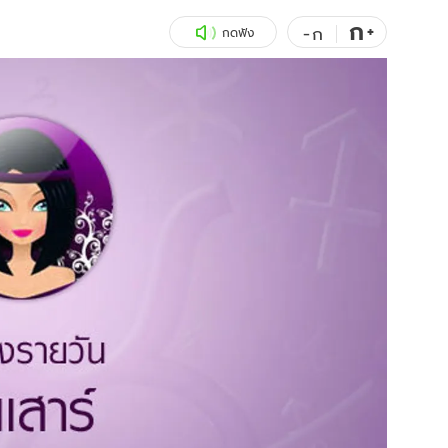
ก
สุขภาพ
+
ดูทีวี
-
ก
กดฟัง
เที่ยว-กิน
WeTV
Tasteful Thailand
Exclusive
Sanook Choice
นิยาย
ยลได้ที่
ร่วมงานกับเ