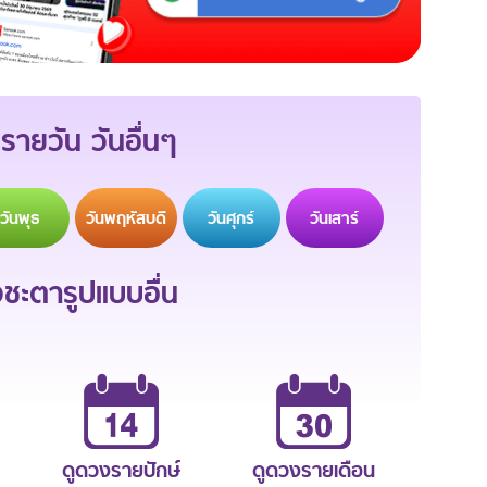
รายวัน วันอื่นๆ
วัน
พุธ
วัน
พฤหัสบดี
วัน
ศุกร์
วัน
เสาร์
ะตารูปแบบอื่น
ดูดวงรายปักษ์
ดูดวงรายเดือน