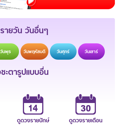
รายวัน วันอื่นๆ
วัน
พุธ
วัน
พฤหัสบดี
วัน
ศุกร์
วัน
เสาร์
ะตารูปแบบอื่น
ดูดวงรายปักษ์
ดูดวงรายเดือน