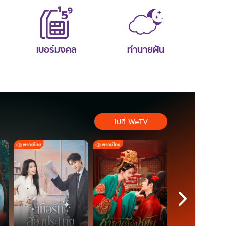
เบอร์มงคล
ทำนายฝัน
ไปที่ WeTV