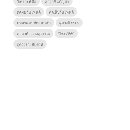
วิเคราะห์ชื่อ
คาถาชินบัญชร
ตัดผมวันไหนดี
ตัดเล็บวันไหนดี
บทสวดมนต์ก่อนนอน
ดูดวงปี 2569
คาถาท้าวเวสสุวรรณ
ปีชง 2569
ดูดวงรายสัปดาห์