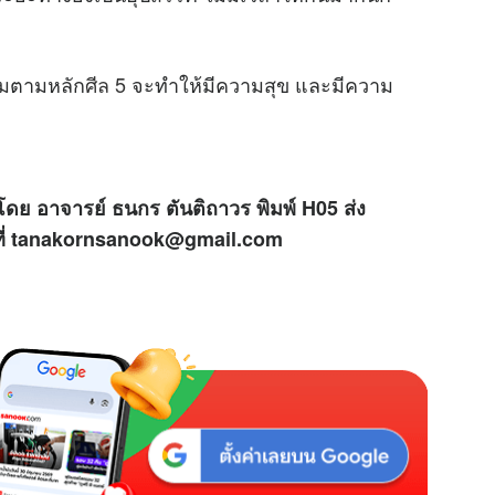
M
u
รมตามหลัก
ศีล 5
จะทำให้มีความสุข และมีความ
t
e
โดย อาจารย์ ธนกร ตันติถาวร พิมพ์ H05 ส่ง
้ที่ tanakornsanook@gmail.com