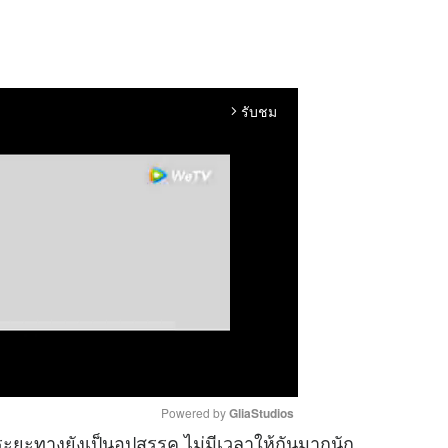
รับชม
arrow_forward_ios
Powered by 
GliaStudios
ะทางยังเป็นอุปสรรค ไม่มีเวลาให้กันมากนัก