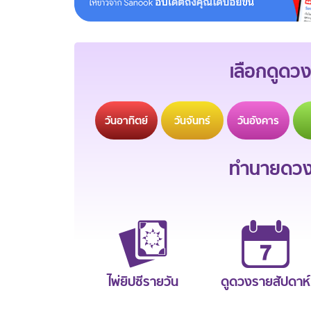
เลือกดูดวง
วัน
อาทิตย์
วัน
จันทร์
วัน
อังคาร
ทำนายดวงช
ไพ่ยิปซีรายวัน
ดูดวงรายสัปดาห์