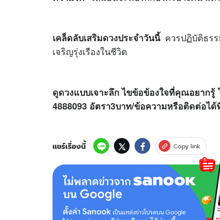
ควรปฏิบัติธร
เคล็ดลับเสริม
ดวง
ประจำวันนี้
เจริญรุ่งเรืองในชีวิต
ดูดวง
แบบเจาะลึก ไขข้อข้องใจที่คุณอยากรู้ 
4888093 อัตรา3บาท/ข้อความหรือติดต่อได
แชร์เรื่องนี้
Copy link