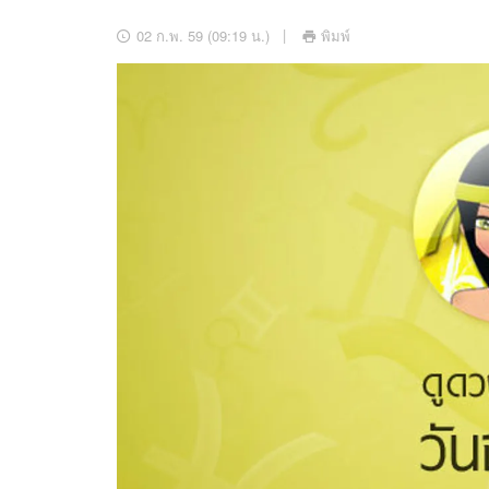
อัปเดตจีน
02 ก.พ. 59 (09:19 น.)
พิมพ์
เช็กข่าวชัวร์
ติดตามสนุกโซเชี
ดาวน์โหลดสนุกแอปฟรี
สงวนลิขสิทธิ์ ©
2569
บริษัท อิมเมจ ฟิวเจอร์ (ประเทศไทย) จำกัด