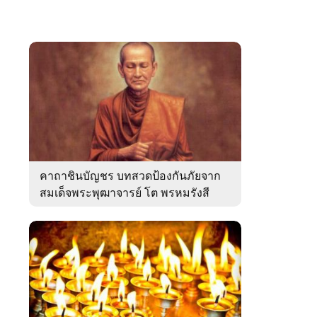
คาถาชินบัญชร บทสวดป้องกันภัยจาก
สมเด็จพระพุฒาจารย์ โต พรหมรังสี