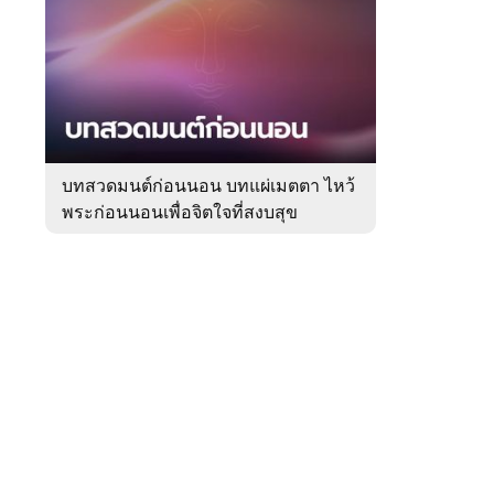
สัปดาห์
ของ
Sanook
ดูด
 WeTV
วง
บทสวดมนต์ก่อนนอน บทแผ่เมตตา ไหว้
พระก่อนนอนเพื่อจิตใจที่สงบสุข
ติดต่อโฆษณา
tencentthbd
sales@tencent.co.th
รา
ร้องเรียนเนื้อหาไม่เหมาะสม
แนะนำติชม แจ้งปัญหาการใช้งาน