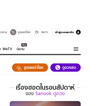
เข้าสู่ระบบสมาชิก
วจหวย
ขูดเลขนำโชค
WeTV
ve WeTV
นิยาย
รบรส
ความรู้รอบตัว
ขูดเลขนำโชค
ดูดวงสด
ฮาวทู
กูรู-รอบรู้
เรื่องฮอตในรอบสัปดาห์
เรื่อง
ของ
Sanook ดูดวง
ฮอต
ใน
รอบ