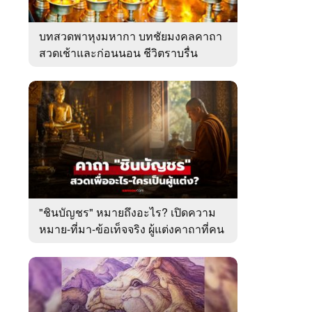
บทสวดพาหุงมหากา บทชัยมงคลคาถา
สวดเช้าและก่อนนอน ชีวิตราบรื่น
"ชินบัญชร" หมายถึงอะไร? เปิดความ
หมาย-ที่มา-ข้อเท็จจริง ผู้แต่งคาถาที่คน
ไทยคุ้นเคย