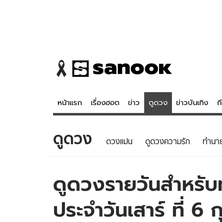
หน้าแรก
เรื่องฮอต
ข่าว
ดูดวง
ข่าวบันเทิง
ก
ดูดวง
ข่าว
ดูดวง - 
ดวงแม่น
ดูดวงความรัก
ทํานา
เรื่องฮอต
ดูดวง
ข่าว
หวยไทย
ดูดวงรายวันสำหรับท่
ข่าวบันเทิง
สถิติหวยไท
ประจำวันเสาร์ ที่ 6
ข่าวกีฬา
หวยลาว
ข่าวเศรษฐกิจ