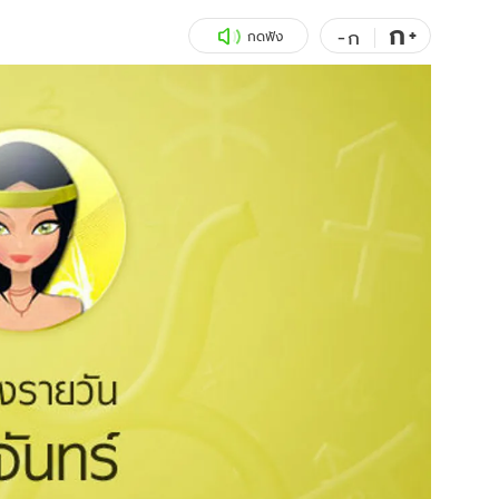
ก
สุขภาพ
+
ดูทีวี
-
ก
กดฟัง
เที่ยว-กิน
WeTV
Tasteful Thailand
Exclusive
Sanook Choice
นิยาย
ยลได้ที่
ร่วมงานกับเ