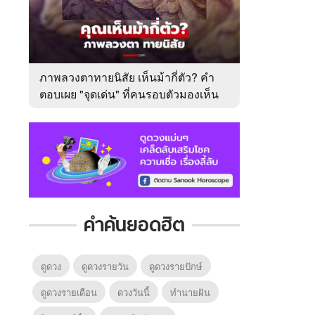
ภาพลวงตาทายนิสัย เห็นม้ากี่ตัว? คำ
ตอบเผย "จุดเด่น" ที่คนรอบตัวมองเห็น
ในตัวคุณ
คำค้นยอดฮิต
ดูดวง
ดูดวงรายวัน
ดูดวงรายปักษ์
ดูดวงรายเดือน
ดวงวันนี้
ทํานายฝัน