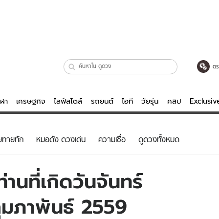
ตร
ีฬา
เศรษฐกิจ
ไลฟ์สไตล์
รถยนต์
ไอที
วัยรุ่น
คลิป
Exclusi
ตรวจหวย
ไลฟ์สไตล์
บันเทิงค
ยทายทัก
หมอดัง ดวงเด่น
ความเชื่อ
ดูดวงทั้งหมด
ผู้หญิง
หนัง-ละคร
ผู้ชาย
เพลง
านที่เกิดวันจันทร์
ย
วัยรุ่น
เกมส์
 กุมภาพันธ์ 2559
ไอที
คลิป
รถยนต์
พอดแคสต์