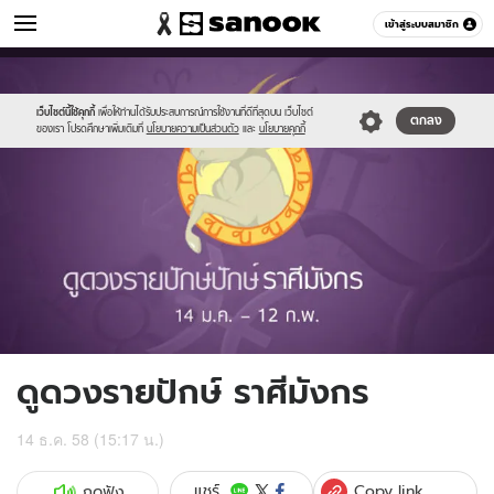
ดูดวง
เข้าสู่ระบบสมาชิก
หมวดอื่นๆ
//s.isanook.com/ho/0/ud/fxd/fortnightly/010_capricorn.jpg
Sanook
//s.isanook.com/sr/0/images/logo-
600
60
new-
sanook.png
เว็บไซต์นี้ใช้คุกกี้
เพื่อให้ท่านได้รับประสบการณ์การใช้งานที่ดีที่สุดบน เว็บไซต์
ตกลง
ของเรา โปรดศึกษาเพิ่มเติมที่
นโยบายความเป็นส่วนตัว
และ
นโยบายคุกกี้
ดูดวงรายปักษ์ ราศีมังกร
14 ธ.ค. 58 (15:17 น.)
Copy link
แชร์
กดฟัง