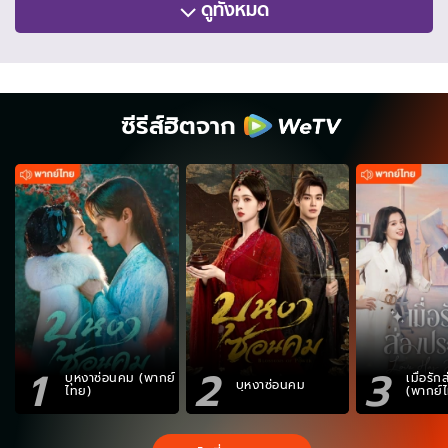
ดูทั้งหมด
ซีรีส์ฮิตจาก
1
2
3
บุหงาซ่อนคม (พากย์
เมื่อรั
บุหงาซ่อนคม
ไทย)
(พากย์