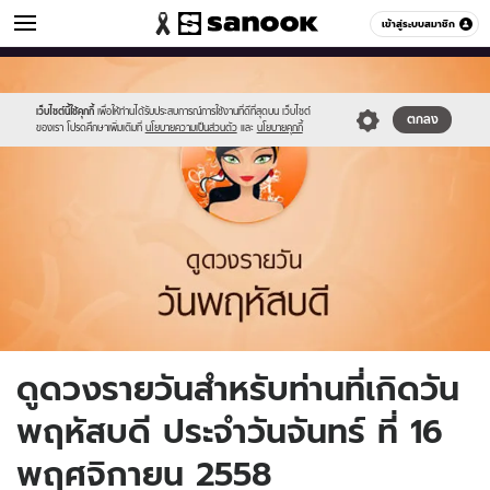
ดูดวง
เข้าสู่ระบบสมาชิก
หมวดอื่นๆ
//s.isanook.com/ho/0/ud/fxd/day/5_thu.jpg
Sanook
//s.isanook.com/sr/0/images/logo-
600
60
new-
sanook.png
เว็บไซต์นี้ใช้คุกกี้
เพื่อให้ท่านได้รับประสบการณ์การใช้งานที่ดีที่สุดบน เว็บไซต์
ตกลง
ของเรา โปรดศึกษาเพิ่มเติมที่
นโยบายความเป็นส่วนตัว
และ
นโยบายคุกกี้
ดูดวงรายวันสำหรับท่านที่เกิดวัน
พฤหัสบดี ประจำวันจันทร์ ที่ 16
พฤศจิกายน 2558