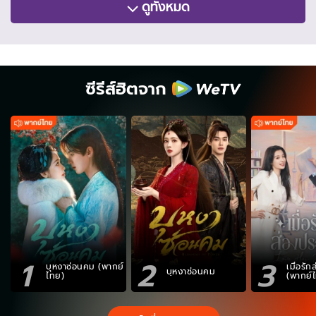
ดูทั้งหมด
ซีรีส์ฮิตจาก
1
2
3
บุหงาซ่อนคม (พากย์
เมื่อรั
บุหงาซ่อนคม
ไทย)
(พากย์