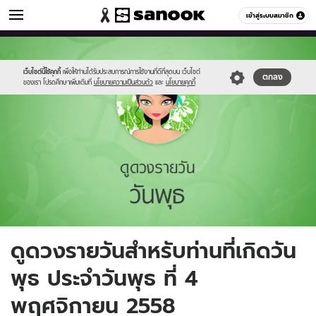
ดูดวง
เข้าสู่ระบบสมาชิก
หมวดอื่นๆ
//s.isanook.com/ho/0/ud/fxd/day/4_wed.jpg
Sanook
//s.isanook.com/sr/0/images/logo-
600
60
new-
sanook.png
เว็บไซต์นี้ใช้คุกกี้
เพื่อให้ท่านได้รับประสบการณ์การใช้งานที่ดีที่สุดบน เว็บไซต์
ตกลง
ของเรา โปรดศึกษาเพิ่มเติมที่
นโยบายความเป็นส่วนตัว
และ
นโยบายคุกกี้
ดูดวงรายวันสำหรับท่านที่เกิดวัน
พุธ ประจำวันพุธ ที่ 4
พฤศจิกายน 2558