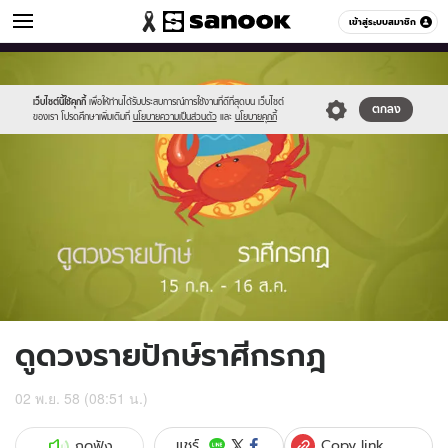
ดูดวง
เข้าสู่ระบบสมาชิก
หมวดอื่นๆ
//s.isanook.com/ho/0/ud/fxd/fortnightly/04_cancer.jpg
Sanook
//s.isanook.com/sr/0/images/logo-
600
60
new-
sanook.png
เว็บไซต์นี้ใช้คุกกี้
เพื่อให้ท่านได้รับประสบการณ์การใช้งานที่ดีที่สุดบน เว็บไซต์
ตกลง
ของเรา โปรดศึกษาเพิ่มเติมที่
นโยบายความเป็นส่วนตัว
และ
นโยบายคุกกี้
ดูดวงรายปักษ์ราศีกรกฎ
02 พ.ย. 58 (08:51 น.)
Copy link
แชร์
กดฟัง