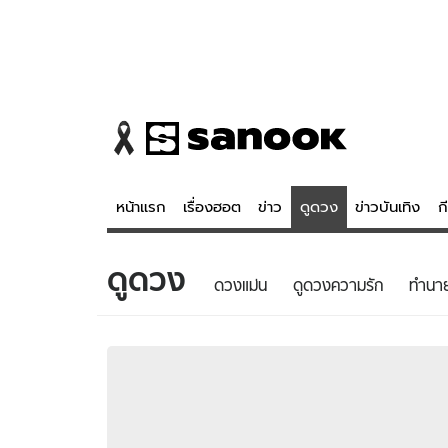
หน้าแรก
เรื่องฮอต
ข่าว
ดูดวง
ข่าวบันเทิง
ก
ดูดวง
ข่าว
ดูดวง - 
ดวงแม่น
ดูดวงความรัก
ทํานา
เรื่องฮอต
ดูดวง
ข่าว
หวยไทย
ข่าวบันเทิง
สถิติหวยไท
ข่าวกีฬา
หวยลาว
ข่าวเศรษฐกิจ