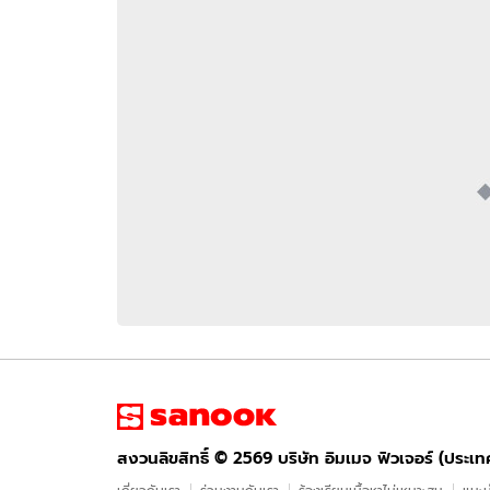
อัปเดตจีน
เช็กข่าวชัวร์
ติดตามสนุกโซเชี
ดาวน์โหลดสนุกแอปฟรี
สงวนลิขสิทธิ์ ©
2569
บริษัท อิมเมจ ฟิวเจอร์ (ประเทศไทย) จำกัด
สงวนลิขสิทธิ์ ©
2569
บริษัท อิมเมจ ฟิวเจอร์ (ประเ