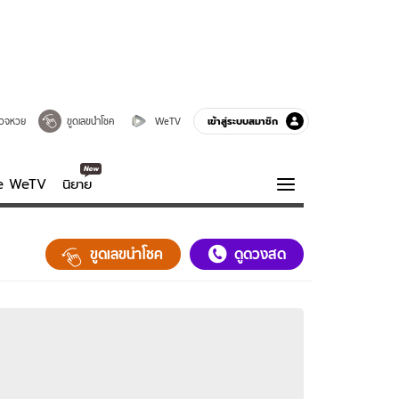
เข้าสู่ระบบสมาชิก
วจหวย
ขูดเลขนำโชค
WeTV
ve WeTV
นิยาย
รบรส
ความรู้รอบตัว
ขูดเลขนำโชค
ดูดวงสด
ฮาวทู
กูรู-รอบรู้