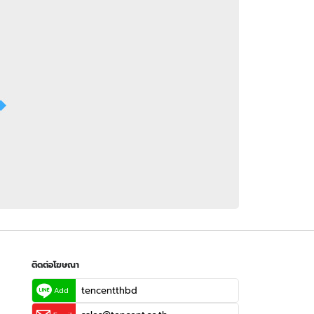
 WeTV
ติดต่อโฆษณา
tencentthbd
sales@tencent.co.th
รา
ร้องเรียนเนื้อหาไม่เหมาะสม
แนะนำติชม แจ้งปัญหาการใช้งาน
ติดต่อโฆษณา
tencentthbd
Add