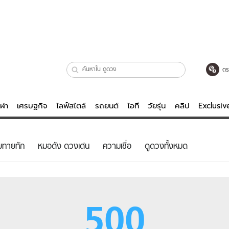
ตร
ีฬา
เศรษฐกิจ
ไลฟ์สไตล์
รถยนต์
ไอที
วัยรุ่น
คลิป
Exclusi
ตรวจหวย
ไลฟ์สไตล์
บันเทิงค
ยทายทัก
หมอดัง ดวงเด่น
ความเชื่อ
ดูดวงทั้งหมด
ผู้หญิง
หนัง-ละคร
ผู้ชาย
เพลง
ย
วัยรุ่น
เกมส์
500
ไอที
คลิป
รถยนต์
พอดแคสต์