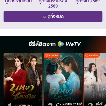
ดูดวงรายเดือน
ดูดวงครึ่งปีหลัง
ดูดวงปี 2569
2569
ดูทั้งหมด
ซีรีส์ฮิตจาก
บุหงาซ่อนคม (พากย์
เมื่อรั
บุหงาซ่อนคม