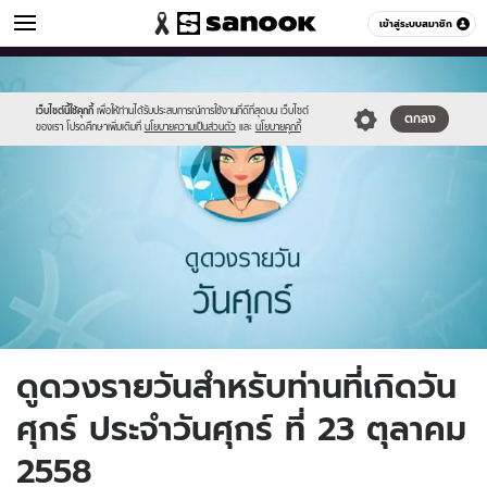
ดูดวง
เข้าสู่ระบบสมาชิก
หมวดอื่นๆ
//s.isanook.com/ho/0/ud/fxd/day/6_fri.jpg
Sanook
//s.isanook.com/sr/0/images/logo-
600
60
new-
sanook.png
เว็บไซต์นี้ใช้คุกกี้
เพื่อให้ท่านได้รับประสบการณ์การใช้งานที่ดีที่สุดบน เว็บไซต์
ตกลง
ของเรา โปรดศึกษาเพิ่มเติมที่
นโยบายความเป็นส่วนตัว
และ
นโยบายคุกกี้
ดูดวงรายวันสำหรับท่านที่เกิดวัน
ศุกร์ ประจำวันศุกร์ ที่ 23 ตุลาคม
2558