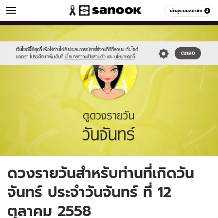
ดูดวง
เข้าสู่ระบบสมาชิก
หมวดอื่นๆ
//s.isanook.com/ho/0/ud/fxd/day/2_mon.jpg
Sanook
//s.isanook.com/sr/0/images/logo-
600
60
new-
sanook.png
เว็บไซต์นี้ใช้คุกกี้
เพื่อให้ท่านได้รับประสบการณ์การใช้งานที่ดีที่สุดบน เว็บไซต์
ตกลง
ของเรา โปรดศึกษาเพิ่มเติมที่
นโยบายความเป็นส่วนตัว
และ
นโยบายคุกกี้
ดวงรายวันสำหรับท่านที่เกิดวัน
จันทร์ ประจำวันจันทร์ ที่ 12
ตุลาคม 2558