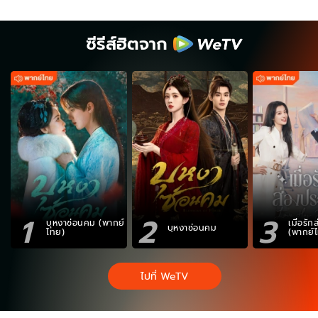
ซีรีส์ฮิตจาก
1
2
3
บุหงาซ่อนคม (พากย์
เมื่อรั
บุหงาซ่อนคม
ไทย)
(พากย์
ไปที่ WeTV