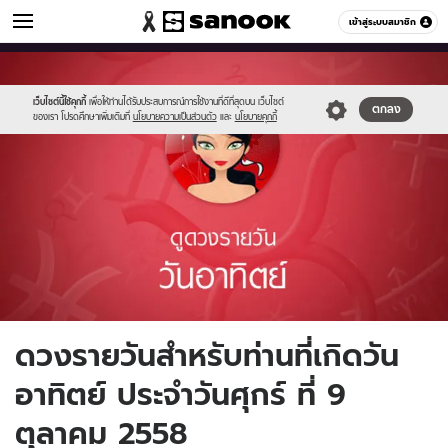
ดูดวง
เข้าสู่ระบบสมาชิก
หมวดอื่นๆ
//s.isanook.com/ho/0/ud/fxd/day/1_sun.jpg
Sanook
//s.isanook.com/sr/0/images/logo-
600
60
new-
sanook.png
เว็บไซต์นี้ใช้คุกกี้
เพื่อให้ท่านได้รับประสบการณ์การใช้งานที่ดีที่สุดบน เว็บไซต์
ตกลง
ของเรา โปรดศึกษาเพิ่มเติมที่
นโยบายความเป็นส่วนตัว
และ
นโยบายคุกกี้
ดวงรายวันสำหรับท่านที่เกิดวัน
อาทิตย์ ประจำวันศุกร์ ที่ 9
ตุลาคม 2558