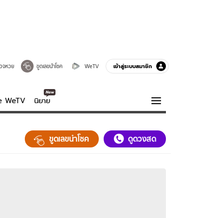
เข้าสู่ระบบสมาชิก
วจหวย
ขูดเลขนำโชค
WeTV
ve WeTV
นิยาย
รบรส
ความรู้รอบตัว
ขูดเลขนำโชค
ดูดวงสด
ฮาวทู
กูรู-รอบรู้