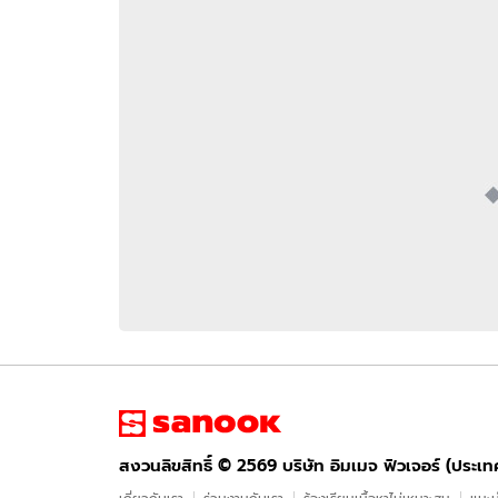
อัปเดตจีน
เช็กข่าวชัวร์
ติดตามสนุกโซเชี
ดาวน์โหลดสนุกแอปฟรี
สงวนลิขสิทธิ์ ©
2569
บริษัท อิมเมจ ฟิวเจอร์ (ประเทศไทย) จำกัด
สงวนลิขสิทธิ์ ©
2569
บริษัท อิมเมจ ฟิวเจอร์ (ประเ