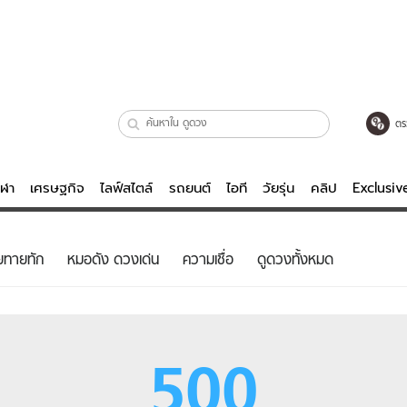
ตร
ีฬา
เศรษฐกิจ
ไลฟ์สไตล์
รถยนต์
ไอที
วัยรุ่น
คลิป
Exclusi
ตรวจหวย
ไลฟ์สไตล์
บันเทิงค
ยทายทัก
หมอดัง ดวงเด่น
ความเชื่อ
ดูดวงทั้งหมด
ผู้หญิง
หนัง-ละคร
ผู้ชาย
เพลง
ย
วัยรุ่น
เกมส์
500
ไอที
คลิป
รถยนต์
พอดแคสต์