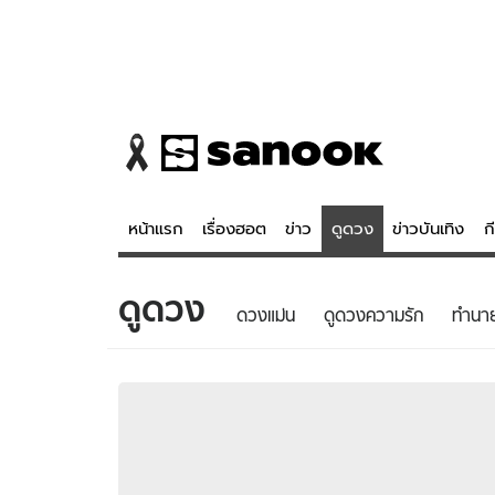
หน้าแรก
เรื่องฮอต
ข่าว
ดูดวง
ข่าวบันเทิง
ก
ดูดวง
ข่าว
ดูดวง - 
ดวงแม่น
ดูดวงความรัก
ทํานา
เรื่องฮอต
ดูดวง
ข่าว
หวยไทย
ข่าวบันเทิง
สถิติหวยไท
ข่าวกีฬา
หวยลาว
ข่าวเศรษฐกิจ