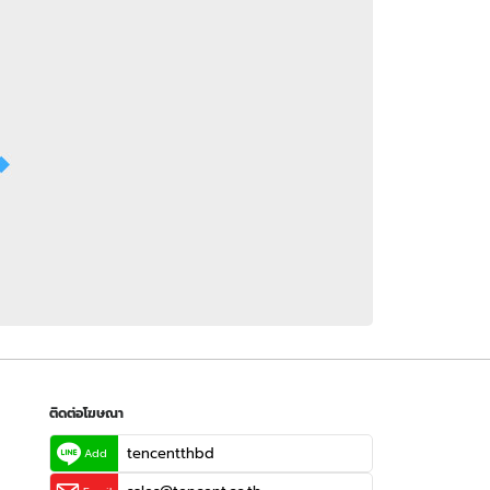
 WeTV
ติดต่อโฆษณา
tencentthbd
sales@tencent.co.th
รา
ร้องเรียนเนื้อหาไม่เหมาะสม
แนะนำติชม แจ้งปัญหาการใช้งาน
ติดต่อโฆษณา
tencentthbd
Add