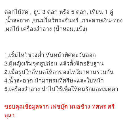
ดอกไม้สด , ธูป 3 ดอก หรือ 5 ดอก, เทียน 1 คู่
,น้ำสะอาด ,ขนมไหว้พระจันทร์ ,กระดาษเงิน-ทอง
,ผลไม้ เครื่องสำอาง (น้ำหอม,แป้ง)
1.เริ่มไหว้ช่วงค่ำ หันหน้าทิศตะวันออก
2.ผู้หญิงเริ่มจุดธูปก่อน แล้วตั้งจิตอธิษฐาน
2.เมื่อธูปใกล้หมดให้ลาของไหว้มาทานร่วมกัน
4.น้ำสะอาด นำมาพรมที่ศรีษะและใบหน้า
5.เครื่องสำอาง นำไปใช้เพื่อให้คนรักและเมตตา
ขอบคุณข้อมูลจาก เฟชบุ๊ต หมอช้าง ทศพร ศรี
ตุลา