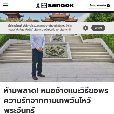
ดูดวง
เข้าสู่ระบบสมาชิก
หมวดอื่นๆ
//s.isanook.com/ho/0/ud/17/88705/chang.jpg
Sanook
//s.isanook.com/sr/0/images/logo-
600
60
new-
sanook.png
เว็บไซต์นี้ใช้คุกกี้
เพื่อให้ท่านได้รับประสบการณ์การใช้งานที่ดีที่สุดบน เว็บไซต์
ตกลง
ของเรา โปรดศึกษาเพิ่มเติมที่
นโยบายความเป็นส่วนตัว
และ
นโยบายคุกกี้
ห้ามพลาด! หมอช้างแนะวิธีขอพร
ความรักจากกามเทพวันไหว้
พระจันทร์