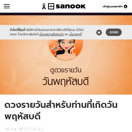
ดูดวง
เข้าสู่ระบบสมาชิก
หมวดอื่นๆ
//s.isanook.com/ho/0/ud/17/88621/5_thu.jpg
Sanook
//s.isanook.com/sr/0/images/logo-
600
60
new-
sanook.png
เว็บไซต์นี้ใช้คุกกี้
เพื่อให้ท่านได้รับประสบการณ์การใช้งานที่ดีที่สุดบน เว็บไซต์
ตกลง
ของเรา โปรดศึกษาเพิ่มเติมที่
นโยบายความเป็นส่วนตัว
และ
นโยบายคุกกี้
ดวงรายวันสำหรับท่านที่เกิดวัน
พฤหัสบดี
18 ก.ย. 58 (17:12 น.)