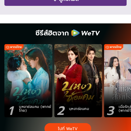
ซีรีส์ฮิตจาก
1
2
3
บุหงาซ่อนคม (พากย์
เมื่อรั
บุหงาซ่อนคม
ไทย)
(พากย์
ไปที่ WeTV