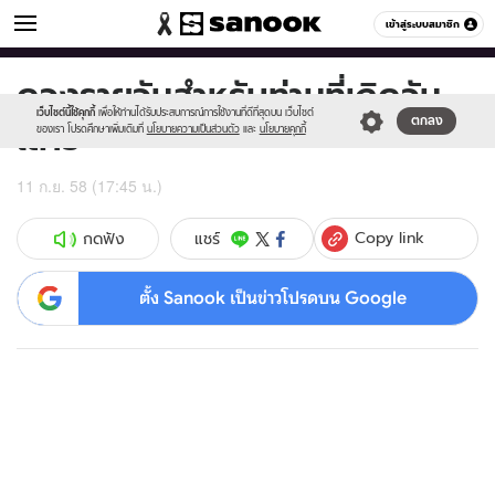
ดูดวง
เข้าสู่ระบบสมาชิก
หมวดอื่นๆ
ดวงรายวันสำหรับท่านที่เกิดวัน
Sanook
//s.isanook.com/sr/0/images/logo-
600
60
new-
เว็บไซต์นี้ใช้คุกกี้
เพื่อให้ท่านได้รับประสบการณ์การใช้งานที่ดีที่สุดบน เว็บไซต์
เสาร์
ตกลง
sanook.png
ของเรา โปรดศึกษาเพิ่มเติมที่
นโยบายความเป็นส่วนตัว
และ
นโยบายคุกกี้
11 ก.ย. 58 (17:45 น.)
Copy link
แชร์
กดฟัง
ตั้ง Sanook เป็นข่าวโปรดบน Google