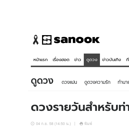
หน้าแรก
เรื่องฮอต
ข่าว
ดูดวง
ข่าวบันเทิง
ก
ดูดวง
ข่าว
ดูดวง - 
ดวงแม่น
ดูดวงความรัก
ทํานา
เรื่องฮอต
ดูดวง
ข่าว
หวยไทย
ดวงรายวันสำหรับท่าน
ข่าวบันเทิง
สถิติหวยไท
ข่าวกีฬา
หวยลาว
04 ก.ย. 58 (14:50 น.)
พิมพ์
ข่าวเศรษฐกิจ