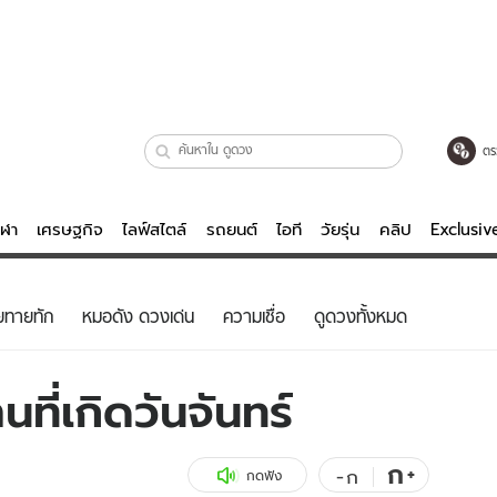
ตร
ีฬา
เศรษฐกิจ
ไลฟ์สไตล์
รถยนต์
ไอที
วัยรุ่น
คลิป
Exclusi
ตรวจหวย
ไลฟ์สไตล์
บันเทิงค
ยทายทัก
หมอดัง ดวงเด่น
ความเชื่อ
ดูดวงทั้งหมด
ผู้หญิง
หนัง-ละคร
ผู้ชาย
เพลง
ที่เกิดวันจันทร์
ย
วัยรุ่น
เกมส์
ไอที
คลิป
ก
+
-
ก
กดฟัง
รถยนต์
พอดแคสต์