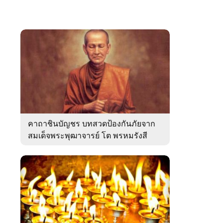
คาถาชินบัญชร บทสวดป้องกันภัยจาก
สมเด็จพระพุฒาจารย์ โต พรหมรังสี