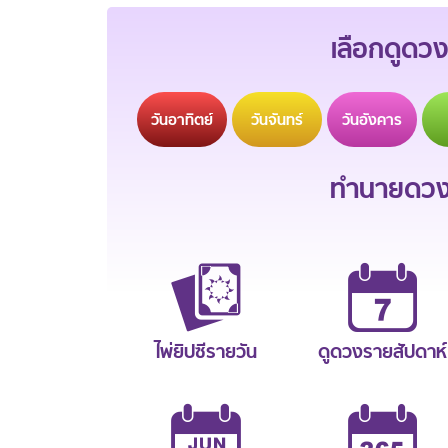
เลือกดูดวง
วัน
อาทิตย์
วัน
จันทร์
วัน
อังคาร
ทำนายดวงช
ไพ่ยิปซีรายวัน
ดูดวงรายสัปดาห์