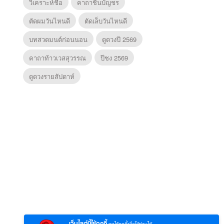
วิเคราะห์ชื่อ
คาถาชินบัญชร
ตัดผมวันไหนดี
ตัดเล็บวันไหนดี
บทสวดมนต์ก่อนนอน
ดูดวงปี 2569
คาถาท้าวเวสสุวรรณ
ปีชง 2569
ดูดวงรายสัปดาห์
6
7
8
ยุทธ์
หากวินาทีนั้นไม่
หากวินาทีนั้นไม่
โลกอั
พบเธอ (พากย์
พบเธอ
แบบ (
ย)
ไทย)