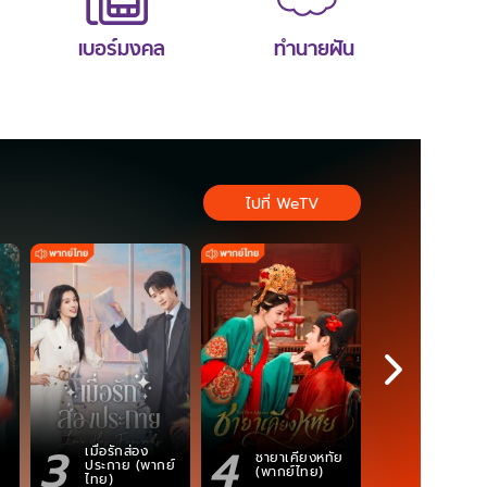
เบอร์มงคล
ทำนายฝัน
ไปที่ WeTV
3
4
5
เมื่อรักส่อง
ตำนานจอม
ชายาเคียงหทัย
ประกาย (พากย์
ภูตถังซาน
(พากย์ไทย)
ไทย)
(พากย์ไท