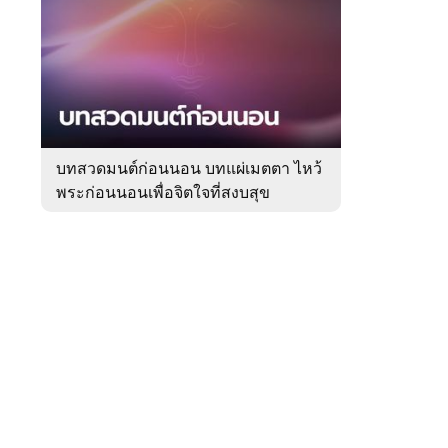
สัปดาห์
ของ
Sanook
ดูด
 WeTV
วง
บทสวดมนต์ก่อนนอน บทแผ่เมตตา ไหว้
พระก่อนนอนเพื่อจิตใจที่สงบสุข
ติดต่อโฆษณา
tencentthbd
sales@tencent.co.th
รา
ร้องเรียนเนื้อหาไม่เหมาะสม
แนะนำติชม แจ้งปัญหาการใช้งาน