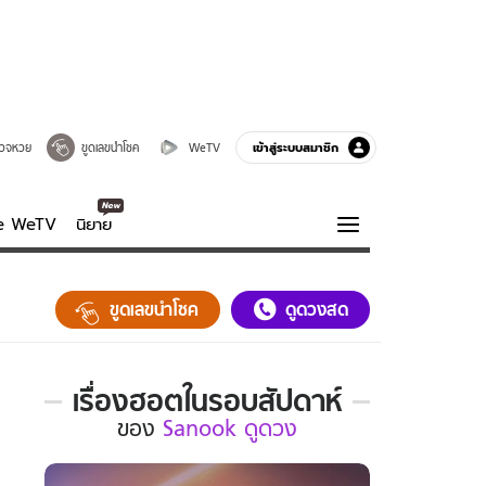
เข้าสู่ระบบสมาชิก
วจหวย
ขูดเลขนำโชค
WeTV
ve WeTV
นิยาย
รบรส
ความรู้รอบตัว
ขูดเลขนำโชค
ดูดวงสด
ฮาวทู
กูรู-รอบรู้
เรื่องฮอตในรอบสัปดาห์
เรื่อง
ของ
Sanook ดูดวง
ฮอต
ใน
รอบ