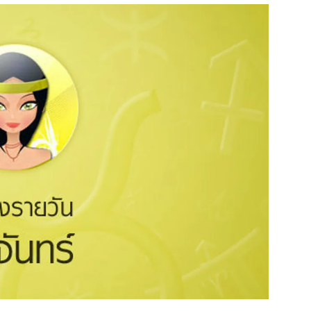
สุขภาพ
ดูทีวี
เที่ยว-กิน
WeTV
Tasteful Thailand
Exclusive
Sanook Choice
นิยาย
ยลได้ที่
ร่วมงานกับเ