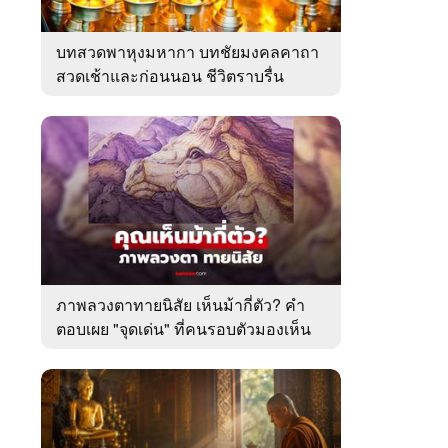
บทสวดพาหุงมหากา บทชัยมงคลคาถา
สวดเช้าและก่อนนอน ชีวิตราบรื่น
ภาพลวงตาทายนิสัย เห็นม้ากี่ตัว? คำ
ตอบเผย "จุดเด่น" ที่คนรอบตัวมองเห็น
ในตัวคุณ