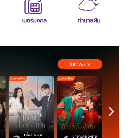
เบอร์มงคล
ทำนายฝัน
ไปที่ WeTV
เมื่อรักส่อง
ตำนานจอม
ชายาเคียงหทัย