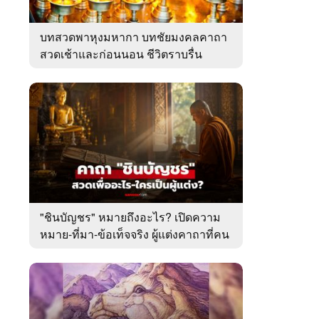
บทสวดพาหุงมหากา บทชัยมงคลคาถา
สวดเช้าและก่อนนอน ชีวิตราบรื่น
"ชินบัญชร" หมายถึงอะไร? เปิดความ
หมาย-ที่มา-ข้อเท็จจริง ผู้แต่งคาถาที่คน
ไทยคุ้นเคย