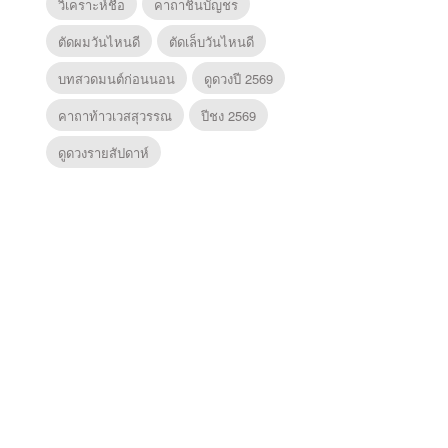
วิเคราะห์ชื่อ
คาถาชินบัญชร
ตัดผมวันไหนดี
ตัดเล็บวันไหนดี
บทสวดมนต์ก่อนนอน
ดูดวงปี 2569
คาถาท้าวเวสสุวรรณ
ปีชง 2569
ดูดวงรายสัปดาห์
ยุทธ์
หากวินาทีนั้นไม่
ซอโซ่ล่ามธีร์
มหาศึ