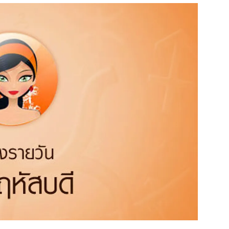
สุขภาพ
ดูทีวี
เที่ยว-กิน
WeTV
Tasteful Thailand
Exclusive
Sanook Choice
นิยาย
ยลได้ที่
ร่วมงานกับเ