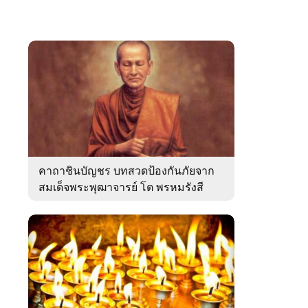
คาถาชินบัญชร บทสวดป้องกันภัยจาก
สมเด็จพระพุฒาจารย์ โต พรหมรังสี