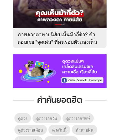
ภาพลวงตาทายนิสัย เห็นม้ากี่ตัว? คำ
ตอบเผย "จุดเด่น" ที่คนรอบตัวมองเห็น
ในตัวคุณ
คำค้นยอดฮิต
ดูดวง
ดูดวงรายวัน
ดูดวงรายปักษ์
ดูดวงรายเดือน
ดวงวันนี้
ทํานายฝัน