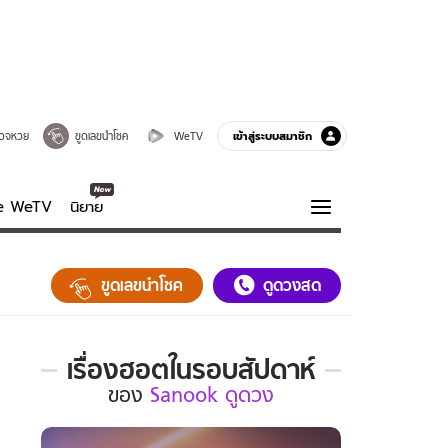
เข้าสู่ระบบสมาชิก
วจหวย
ขูดเลขนำโชค
WeTV
ve WeTV
นิยาย
รบรส
ความรู้รอบตัว
ขูดเลขนำโชค
ดูดวงสด
ฮาวทู
กูรู-รอบรู้
เรื่องฮอตในรอบสัปดาห์
เรื่อง
ของ
Sanook ดูดวง
ฮอต
ใน
รอบ