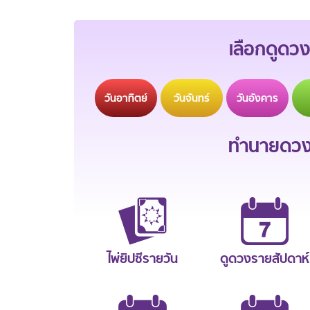
เลือกดูดวง
วัน
อาทิตย์
วัน
จันทร์
วัน
อังคาร
ทำนายดวงช
ไพ่ยิปซีรายวัน
ดูดวงรายสัปดาห์