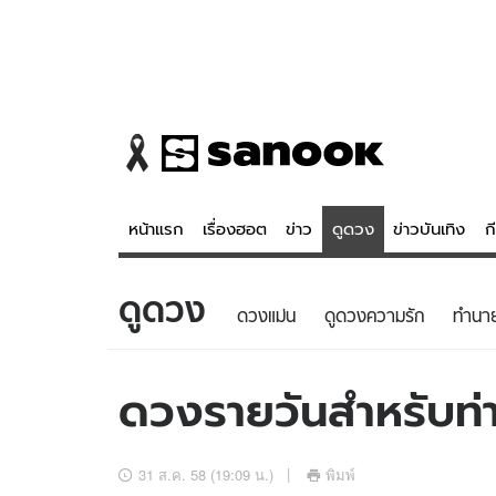
หน้าแรก
เรื่องฮอต
ข่าว
ดูดวง
ข่าวบันเทิง
ก
ดูดวง
ข่าว
ดูดวง - 
ดวงแม่น
ดูดวงความรัก
ทํานา
เรื่องฮอต
ดูดวง
ข่าว
หวยไทย
ดวงรายวันสำหรับท่า
ข่าวบันเทิง
สถิติหวยไท
ข่าวกีฬา
หวยลาว
31 ส.ค. 58 (19:09 น.)
พิมพ์
ข่าวเศรษฐกิจ