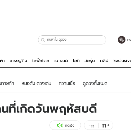
ตร
ีฬา
เศรษฐกิจ
ไลฟ์สไตล์
รถยนต์
ไอที
วัยรุ่น
คลิป
Exclusi
ตรวจหวย
ไลฟ์สไตล์
บันเทิงค
ยทายทัก
หมอดัง ดวงเด่น
ความเชื่อ
ดูดวงทั้งหมด
ผู้หญิง
หนัง-ละคร
ผู้ชาย
เพลง
นที่เกิดวันพฤหัสบดี
ย
วัยรุ่น
เกมส์
ไอที
คลิป
ก
+
-
ก
กดฟัง
รถยนต์
พอดแคสต์