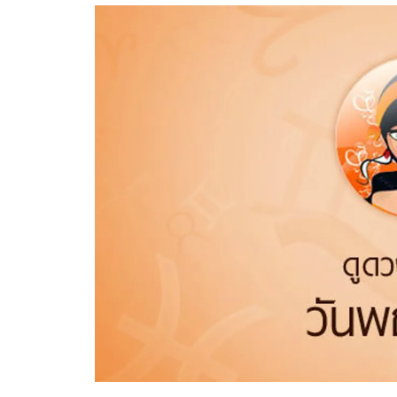
อัปเดตจีน
เช็กข่าวชัวร์
ติดตามสนุกโซเชี
ดาวน์โหลดสนุกแอปฟรี
สงวนลิขสิทธิ์ ©
2569
บริษัท อิมเมจ ฟิวเจอร์ (ประเทศไทย) จำกัด