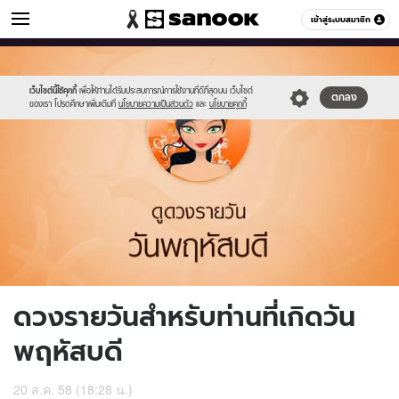
ดูดวง
เข้าสู่ระบบสมาชิก
หมวดอื่นๆ
//s.isanook.com/ho/0/ud/17/87261/5_thu.jpg
Sanook
//s.isanook.com/sr/0/images/logo-
600
60
new-
sanook.png
เว็บไซต์นี้ใช้คุกกี้
เพื่อให้ท่านได้รับประสบการณ์การใช้งานที่ดีที่สุดบน เว็บไซต์
ตกลง
ของเรา โปรดศึกษาเพิ่มเติมที่
นโยบายความเป็นส่วนตัว
และ
นโยบายคุกกี้
ดวงรายวันสำหรับท่านที่เกิดวัน
พฤหัสบดี
20 ส.ค. 58 (18:28 น.)