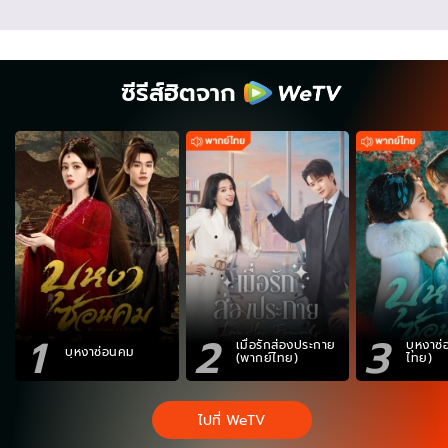
ซีรีส์ฮิตจาก
1
2
3
เมื่อรักส่องประกาย
บุหงาซ
บุหงาซ่อนคม
(พากย์ไทย)
ไทย)
ไปที่ WeTV