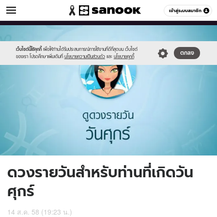
ดูดวง
เข้าสู่ระบบสมาชิก
หมวดอื่นๆ
//s.isanook.com/ho/0/ud/17/86981/6_fri.jpg
Sanook
//s.isanook.com/sr/0/images/logo-
600
60
new-
sanook.png
เว็บไซต์นี้ใช้คุกกี้
เพื่อให้ท่านได้รับประสบการณ์การใช้งานที่ดีที่สุดบน เว็บไซต์
ตกลง
ของเรา โปรดศึกษาเพิ่มเติมที่
นโยบายความเป็นส่วนตัว
และ
นโยบายคุกกี้
ดวงรายวันสำหรับท่านที่เกิดวัน
ศุกร์
14 ส.ค. 58 (19:23 น.)