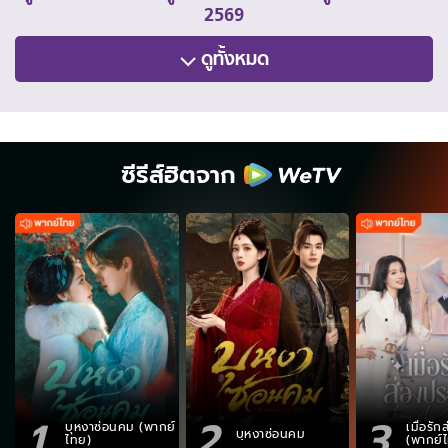
2569
ดูทั้งหมด
ซีรีส์ฮิตจาก
1
2
3
บุหงาซ่อนคม (พากย์
เมื่อรั
บุหงาซ่อนคม
ไทย)
(พากย์