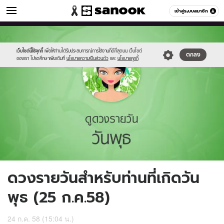
ดูดวง
เข้าสู่ระบบสมาชิก
หมวดอื่นๆ
//s.isanook.com/ho/0/ud/17/86089/4_wed.jpg
Sanook
//s.isanook.com/sr/0/images/logo-
600
60
new-
sanook.png
เว็บไซต์นี้ใช้คุกกี้
เพื่อให้ท่านได้รับประสบการณ์การใช้งานที่ดีที่สุดบน เว็บไซต์
ตกลง
ของเรา โปรดศึกษาเพิ่มเติมที่
นโยบายความเป็นส่วนตัว
และ
นโยบายคุกกี้
ดวงรายวันสำหรับท่านที่เกิดวัน
พุธ (25 ก.ค.58)
24 ก.ค. 58 (15:04 น.)