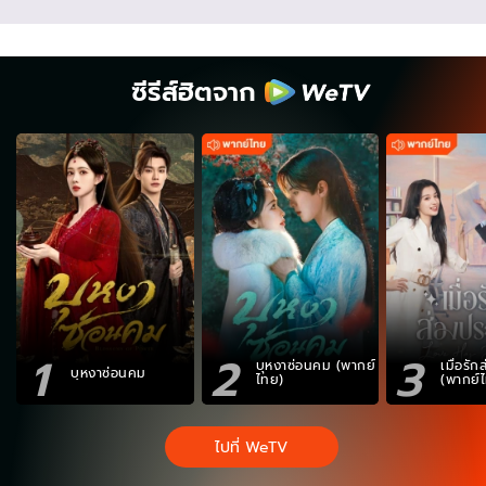
ซีรีส์ฮิตจาก
1
2
3
บุหงาซ่อนคม (พากย์
เมื่อรั
บุหงาซ่อนคม
ไทย)
(พากย์
ไปที่ WeTV