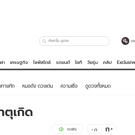
ตร
ีฬา
เศรษฐกิจ
ไลฟ์สไตล์
รถยนต์
ไอที
วัยรุ่น
คลิป
Exclusi
ตรวจหวย
ไลฟ์สไตล์
บันเทิงค
ยทายทัก
หมอดัง ดวงเด่น
ความเชื่อ
ดูดวงทั้งหมด
ผู้หญิง
หนัง-ละคร
ผู้ชาย
เพลง
าตุเกิด
ย
วัยรุ่น
เกมส์
ไอที
คลิป
ก
+
-
ก
กดฟัง
รถยนต์
พอดแคสต์