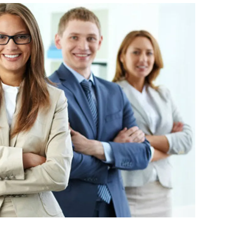
สุขภาพ
ดูทีวี
เที่ยว-กิน
WeTV
Tasteful Thailand
Exclusive
Sanook Choice
นิยาย
ยลได้ที่
ร่วมงานกับเ