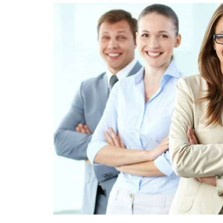
อัปเดตจีน
เช็กข่าวชัวร์
ติดตามสนุกโซเชี
ดาวน์โหลดสนุกแอปฟรี
สงวนลิขสิทธิ์ ©
2569
บริษัท อิมเมจ ฟิวเจอร์ (ประเทศไทย) จำกัด