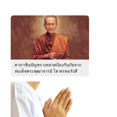
คาถาชินบัญชร บทสวดป้องกันภัยจาก
สมเด็จพระพุฒาจารย์ โต พรหมรังสี