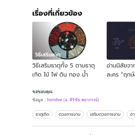
เรื่องที่เกี่ยวข้อง
วิธีเสริมธาตุทั้ง 5 ตามธาตุ
อ่านนิสัยจา
เกิด ไม้ ไฟ ดิน ทอง น้ำ
ละคร “ฤกษ์
เด่น เรื่อง
ขอขอบคุณ
ข้อมูล
:
horolive (อ. สิริชัย พยากรณ์)
ธาตุเกิด
ดวงการงาน
เสริมดวงการงาน
อา