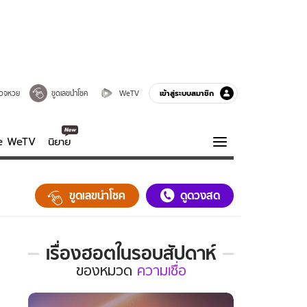
เข้าสู่ระบบสมาชิก
วจหวย
ขูดเลขนำโชค
WeTV
ve WeTV
นิยาย
รบรส
ความรู้รอบตัว
ขูดเลขนำโชค
ดูดวงสด
ฮาวทู
กูรู-รอบรู้
เรื่องฮอตในรอบสัปดาห์
เรื่อง
ของ
หมวด
ความเชื่อ
ฮอต
ใน
รอบ