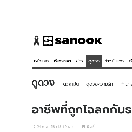
หน้าแรก
เรื่องฮอต
ข่าว
ดูดวง
ข่าวบันเทิง
ก
ดูดวง
ข่าว
ดูดวง - 
ดวงแม่น
ดูดวงความรัก
ทํานา
เรื่องฮอต
ดูดวง
ข่าว
หวยไทย
อาชีพที่ถูกโฉลกกับธ
ข่าวบันเทิง
สถิติหวยไท
ข่าวกีฬา
หวยลาว
24 ต.ค. 58 (13:19 น.)
พิมพ์
ข่าวเศรษฐกิจ