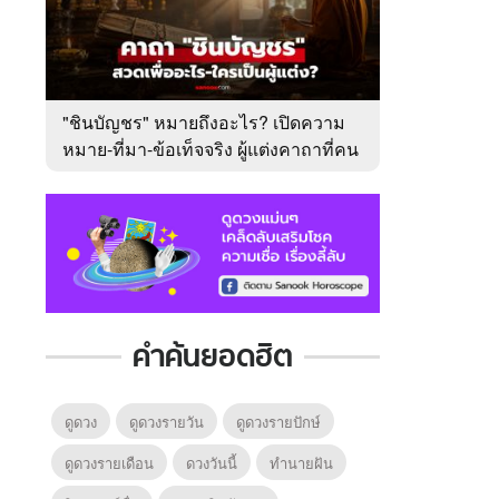
"ชินบัญชร" หมายถึงอะไร? เปิดความ
หมาย-ที่มา-ข้อเท็จจริง ผู้แต่งคาถาที่คน
ไทยคุ้นเคย
คำค้นยอดฮิต
ดูดวง
ดูดวงรายวัน
ดูดวงรายปักษ์
ดูดวงรายเดือน
ดวงวันนี้
ทํานายฝัน