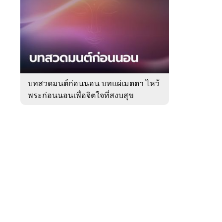
สัปดาห์
ของ
หมวด
ความ
 WeTV
เชื่อ
บทสวดมนต์ก่อนนอน บทแผ่เมตตา ไหว้
พระก่อนนอนเพื่อจิตใจที่สงบสุข
ติดต่อโฆษณา
tencentthbd
sales@tencent.co.th
รา
ร้องเรียนเนื้อหาไม่เหมาะสม
แนะนำติชม แจ้งปัญหาการใช้งาน