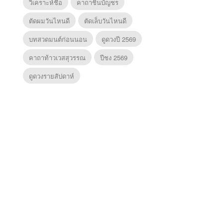
วิเคราะห์ชื่อ
คาถาชินบัญชร
ตัดผมวันไหนดี
ตัดเล็บวันไหนดี
บทสวดมนต์ก่อนนอน
ดูดวงปี 2569
คาถาท้าวเวสสุวรรณ
ปีชง 2569
ดูดวงรายสัปดาห์