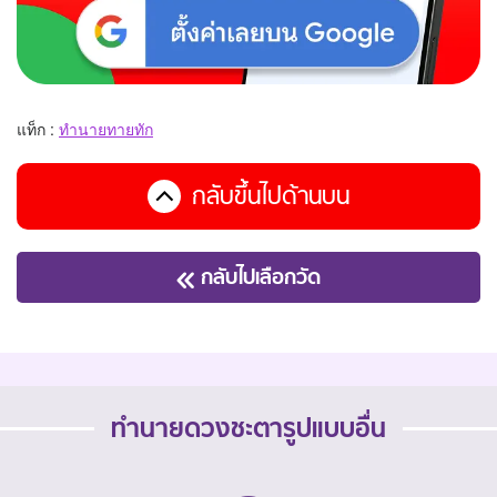
แท็ก :
ทำนายทายทัก
กลับขึ้นไปด้านบน
กลับไปเลือกวัด
ทำนายดวงชะตารูปแบบอื่น