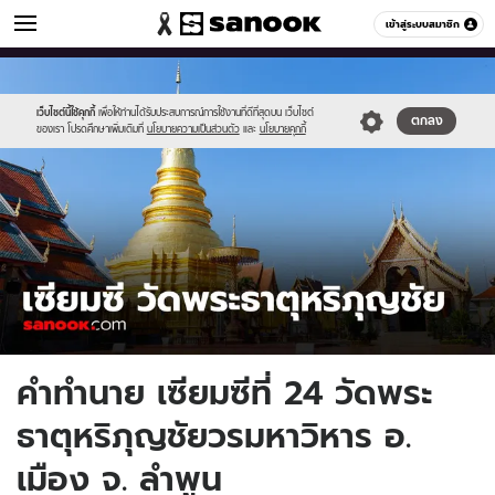
ดูดวง
เข้าสู่ระบบสมาชิก
หมวดอื่นๆ
//s.isanook.com/ho/0/ud/1/8545/horo_cover_thumbnail1200x720_.jpg
Sanook
//s.isanook.com/sr/0/images/logo-
600
60
new-
sanook.png
เว็บไซต์นี้ใช้คุกกี้
เพื่อให้ท่านได้รับประสบการณ์การใช้งานที่ดีที่สุดบน เว็บไซต์
ตกลง
ของเรา โปรดศึกษาเพิ่มเติมที่
นโยบายความเป็นส่วนตัว
และ
นโยบายคุกกี้
คำทำนาย เซียมซีที่ 24 วัดพระ
ธาตุหริภุญชัยวรมหาวิหาร อ.
เมือง จ. ลำพูน