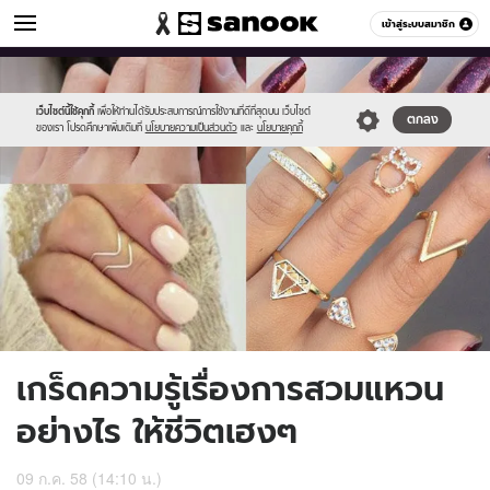
ดูดวง
เข้าสู่ระบบสมาชิก
หมวดอื่นๆ
//s.isanook.com/ho/0/ud/17/85259/m.jpg
Sanook
//s.isanook.com/sr/0/images/logo-
600
60
new-
sanook.png
เว็บไซต์นี้ใช้คุกกี้
เพื่อให้ท่านได้รับประสบการณ์การใช้งานที่ดีที่สุดบน เว็บไซต์
ตกลง
ของเรา โปรดศึกษาเพิ่มเติมที่
นโยบายความเป็นส่วนตัว
และ
นโยบายคุกกี้
เกร็ดความรู้เรื่องการสวมแหวน
อย่างไร ให้ชีวิตเฮงๆ
09 ก.ค. 58 (14:10 น.)