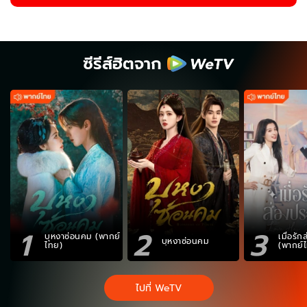
ซีรีส์ฮิตจาก
1
2
3
บุหงาซ่อนคม (พากย์
เมื่อรั
บุหงาซ่อนคม
ไทย)
(พากย์
ไปที่ WeTV