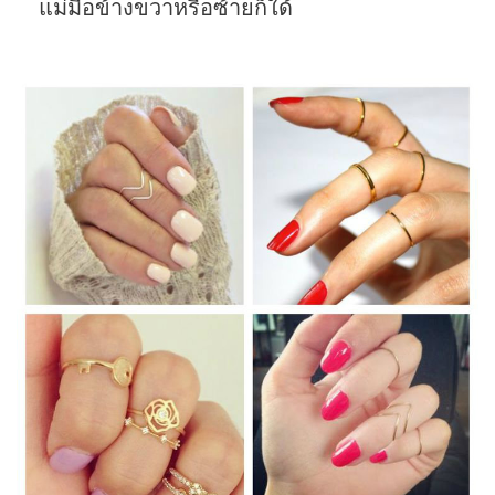
แม่มือข้างขวาหรือซ้ายก็ใด้