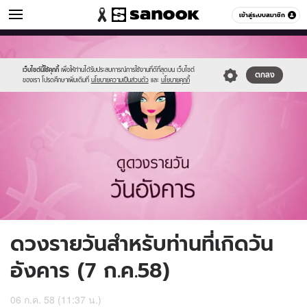
ดูดวง
เข้าสู่ระบบสมาชิก
หมวดอื่นๆ
//s.isanook.com/ho/0/ud/17/85179/3_tue.jpg
Sanook
//s.isanook.com/sr/0/images/logo-
600
60
new-
sanook.png
เว็บไซต์นี้ใช้คุกกี้
เพื่อให้ท่านได้รับประสบการณ์การใช้งานที่ดีที่สุดบน เว็บไซต์
ตกลง
ของเรา โปรดศึกษาเพิ่มเติมที่
นโยบายความเป็นส่วนตัว
และ
นโยบายคุกกี้
ดวงรายวันสำหรับท่านที่เกิดวัน
อังคาร (7 ก.ค.58)
06 ก.ค. 58 (11:37 น.)