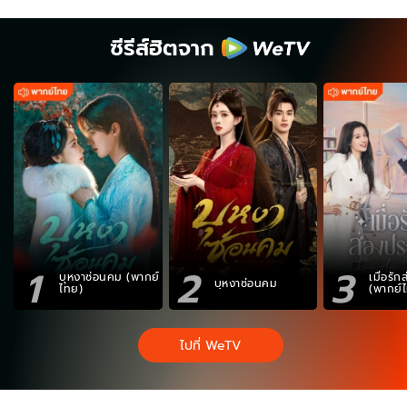
ซีรีส์ฮิตจาก
1
2
3
บุหงาซ่อนคม (พากย์
เมื่อรั
บุหงาซ่อนคม
ไทย)
(พากย์
ไปที่ WeTV