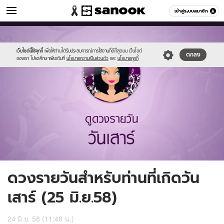
ดูดวง
เข้าสู่ระบบสมาชิก
หมวดอื่นๆ
//s.isanook.com/ho/0/ud/16/84607/7_sat.jpg
Sanook
//s.isanook.com/sr/0/images/logo-
600
60
new-
sanook.png
เว็บไซต์นี้ใช้คุกกี้
เพื่อให้ท่านได้รับประสบการณ์การใช้งานที่ดีที่สุดบน เว็บไซต์
ตกลง
ของเรา โปรดศึกษาเพิ่มเติมที่
นโยบายความเป็นส่วนตัว
และ
นโยบายคุกกี้
ดวงรายวันสำหรับท่านที่เกิดวัน
เสาร์ (25 มิ.ย.58)
24 มิ.ย. 58 (11:48 น.)