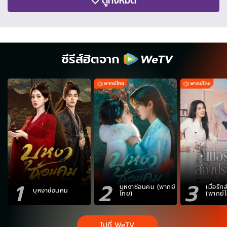
ดูทั้งหมด
ซีรีส์ฮิตจาก
1
2
3
บุหงาซ่อนคม (พากย์
เมื่อรั
บุหงาซ่อนคม
ไทย)
(พากย์
ไปที่ WeTV