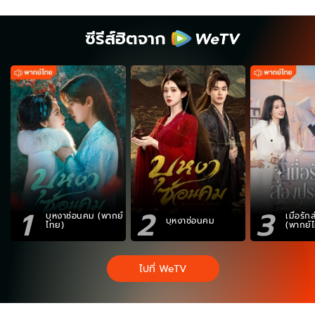
ซีรีส์ฮิตจาก
1
2
3
บุหงาซ่อนคม (พากย์
เมื่อรั
บุหงาซ่อนคม
ไทย)
(พากย์
ไปที่ WeTV