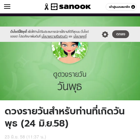
ดูดวง
เข้าสู่ระบบสมาชิก
หมวดอื่นๆ
//s.isanook.com/ho/0/ud/16/84567/4_wed.jpg
Sanook
//s.isanook.com/sr/0/images/logo-
600
60
new-
sanook.png
เว็บไซต์นี้ใช้คุกกี้
เพื่อให้ท่านได้รับประสบการณ์การใช้งานที่ดีที่สุดบน เว็บไซต์
ตกลง
ของเรา โปรดศึกษาเพิ่มเติมที่
นโยบายความเป็นส่วนตัว
และ
นโยบายคุกกี้
ดวงรายวันสำหรับท่านที่เกิดวัน
พุธ (24 มิ.ย.58)
23 มิ.ย. 58 (11:37 น.)