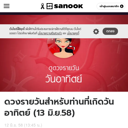
ดูดวง
เข้าสู่ระบบสมาชิก
หมวดอื่นๆ
//s.isanook.com/ho/0/ud/16/84049/1_sun.jpg
Sanook
//s.isanook.com/sr/0/images/logo-
600
60
new-
sanook.png
เว็บไซต์นี้ใช้คุกกี้
เพื่อให้ท่านได้รับประสบการณ์การใช้งานที่ดีที่สุดบน เว็บไซต์
ตกลง
ของเรา โปรดศึกษาเพิ่มเติมที่
นโยบายความเป็นส่วนตัว
และ
นโยบายคุกกี้
ดวงรายวันสำหรับท่านที่เกิดวัน
อาทิตย์ (13 มิ.ย.58)
12 มิ.ย. 58 (13:45 น.)