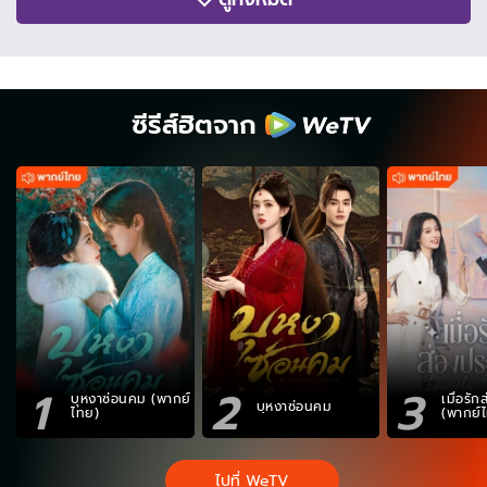
ซีรีส์ฮิตจาก
1
2
3
บุหงาซ่อนคม (พากย์
เมื่อรั
บุหงาซ่อนคม
ไทย)
(พากย์
ไปที่ WeTV