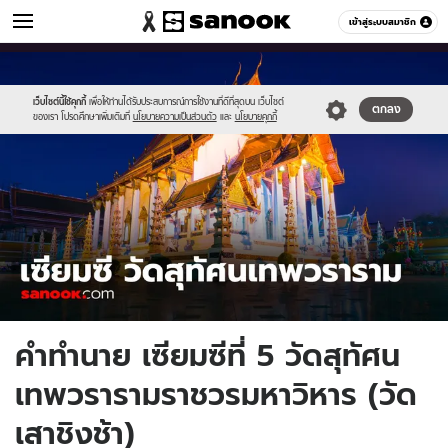
ดูดวง
เข้าสู่ระบบสมาชิก
หมวดอื่นๆ
//s.isanook.com/ho/0/ud/1/8357/horo_cover_thumbnail1200x720_.jpg
Sanook
//s.isanook.com/sr/0/images/logo-
600
60
new-
sanook.png
เว็บไซต์นี้ใช้คุกกี้
เพื่อให้ท่านได้รับประสบการณ์การใช้งานที่ดีที่สุดบน เว็บไซต์
ตกลง
ของเรา โปรดศึกษาเพิ่มเติมที่
นโยบายความเป็นส่วนตัว
และ
นโยบายคุกกี้
คำทำนาย เซียมซีที่ 5 วัดสุทัศน
เทพวรารามราชวรมหาวิหาร (วัด
เสาชิงช้า)