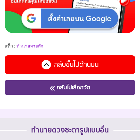
แท็ก :
ทำนายทายทัก
กลับขึ้นไปด้านบน
กลับไปเลือกวัด
ทำนายดวงชะตารูปแบบอื่น