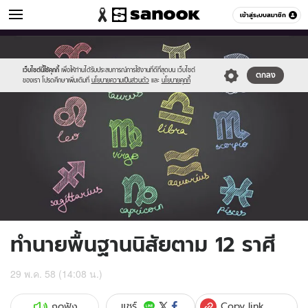
ดูดวง
เข้าสู่ระบบสมาชิก
หมวดอื่นๆ
//s.isanook.com/ho/0/ud/16/83469/m1.jpg
Sanook
//s.isanook.com/sr/0/images/logo-
600
60
new-
sanook.png
เว็บไซต์นี้ใช้คุกกี้
เพื่อให้ท่านได้รับประสบการณ์การใช้งานที่ดีที่สุดบน เว็บไซต์
ตกลง
ของเรา โปรดศึกษาเพิ่มเติมที่
นโยบายความเป็นส่วนตัว
และ
นโยบายคุกกี้
ทำนายพื้นฐานนิสัยตาม 12 ราศี
29 พ.ค. 58 (14:08 น.)
Copy link
แชร์
กดฟัง